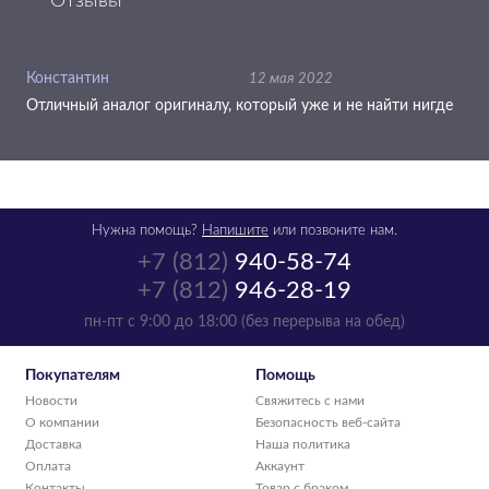
Отзывы
Константин
12 мая 2022
Отличный аналог оригиналу, который уже и не найти нигде
Нужна помощь?
Напишите
или позвоните нам.
+7 (812)
940-58-74
+7 (812)
946-28-19
пн-пт с 9:00 до 18:00 (без перерыва на обед)
Покупателям
Помощь
Новости
Свяжитесь с нами
О компании
Безопасность веб-сайта
Доставка
Наша политика
Оплата
Аккаунт
Контакты
Товар с браком