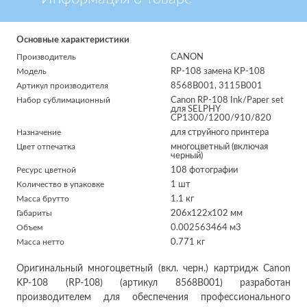
Основные характеристики
Производитель
CANON
Модель
RP-108 замена KP-108
Артикул производителя
8568B001, 3115B001
Набор сублимационный
Canon RP-108 Ink/Paper set
для SELPHY
CP1300/1200/910/820
Назначение
для струйного принтера
Цвет отпечатка
многоцветный (включая
черный)
Ресурс цветной
108 фотографии
Количество в упаковке
1 шт
Масса брутто
1.1 кг
Габариты
206x122x102 мм
Объем
0.002563464 м3
Масса нетто
0.771 кг
Оригинальный многоцветный (вкл. черн.) картридж Canon
KP-108 (RP-108) (артикул 8568B001) разработан
производителем для обеспечения профессионального