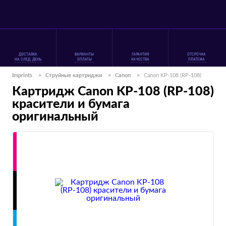
ДОСТАВКА
ВАРИАНТЫ
ГАРАНТИЯ
ОТСРОЧКА
НА СЛЕД. ДЕНЬ
ОПЛАТЫ
КАЧЕСТВА
ПЛАТЕЖА
Imprints
>
Струйные картриджи
>
Canon
>
Canon KP-108 (RP-108)
Картридж Canon KP-108 (RP-108)
красители и бумага
оригинальный