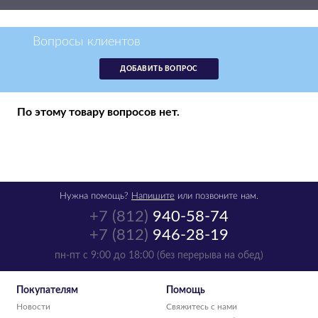
р.
2 286
Вопросы клиентов
нет в наличии
ДОБАВИТЬ ВОПРОС
По этому товару вопросов нет.
Нужна помощь?
Напишите
или позвоните нам.
+7 (812)
940-58-74
Картридж Canon
KP-108iP красители
+7 (812)
946-28-19
и бумага
пн-пт с 9:00 до 18:00 (без перерыва на обед)
аналог KP108IN
р.
4 350
Покупателям
Помощь
нет в наличии
Новости
Свяжитесь с нами