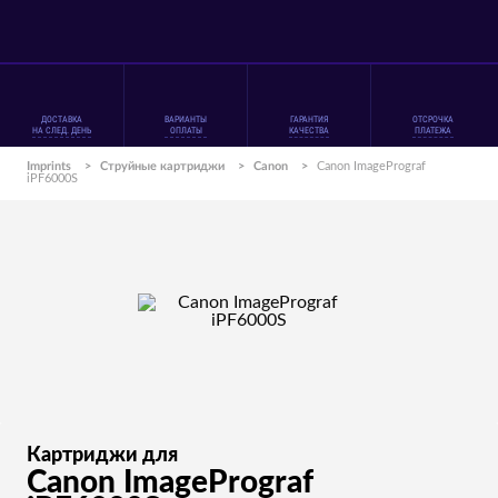
ДОСТАВКА
ВАРИАНТЫ
ГАРАНТИЯ
ОТСРОЧКА
НА СЛЕД. ДЕНЬ
ОПЛАТЫ
КАЧЕСТВА
ПЛАТЕЖА
Imprints
>
Струйные картриджи
>
Canon
>
Canon ImagePrograf
iPF6000S
Картриджи для
Canon ImagePrograf