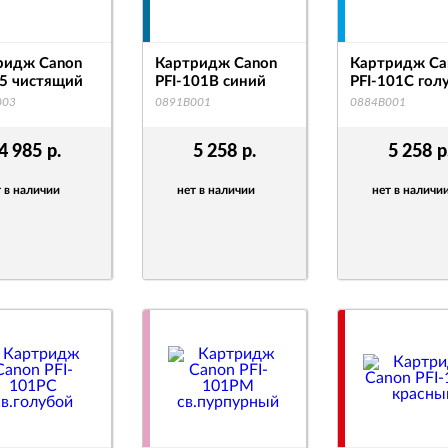
ридж Canon
Картридж Canon
Картридж Ca
5 чистящий
PFI-101B синий
PFI-101C гол
003
0891B001
0884B001
4 985
р.
5 258
р.
5 258
р
 в наличии
нет в наличии
нет в наличи