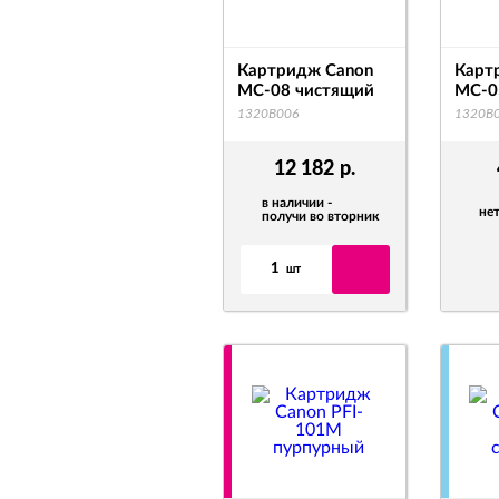
Картридж Canon
Карт
MC-08 чистящий
MC-0
1320B006
1320B
12 182
р.
в наличии -
нет
получи во вторник
1
шт