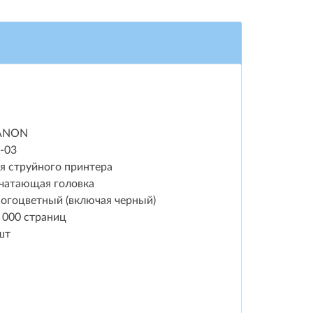
ANON
-03
я струйного принтера
чатающая головка
огоцветный (включая черный)
 000 страниц
шт