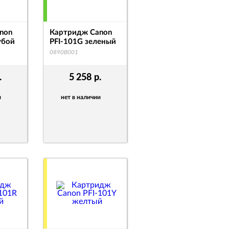
non
Картридж Canon
убой
PFI-101G зеленый
0890B001
.
5 258
р.
и
нет в наличии