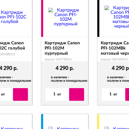
ридж Canon
Картридж Canon
Картридж Ca
02C голубой
PFI-102M
PFI-102MBk
пурпурный
матовый чер
 0896B001
аналог 0897B001
аналог 0894B001
4 290
р.
4 290
р.
4 290
р
аличии -
в наличии -
в наличии -
лучи в понедельник
получи в понедельник
получи в по
1
1
шт
шт
шт