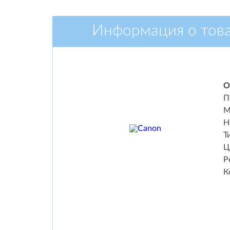
Информация о тов
О
П
М
Н
Т
Ц
Р
К