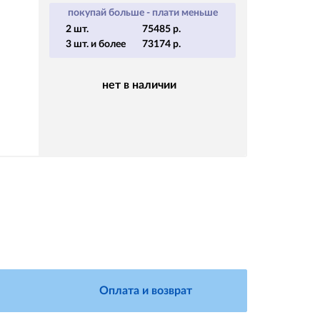
покупай больше - плати меньше
2 шт.
75485 р.
3 шт. и более
73174 р.
нет в наличии
Оплата и возврат