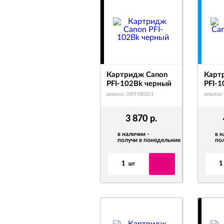
Картридж Canon
Карт
PFI-102Bk черный
PFI-1
аналог 0895B001
аналог
3 870
р.
в наличии -
в н
получи в понедельник
по
1
1
шт