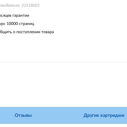
изводителя:
2251B001
есяцев гарантии
урс
10000 страниц
бщить о поступлении товара
Отзывы
Другие картриджи