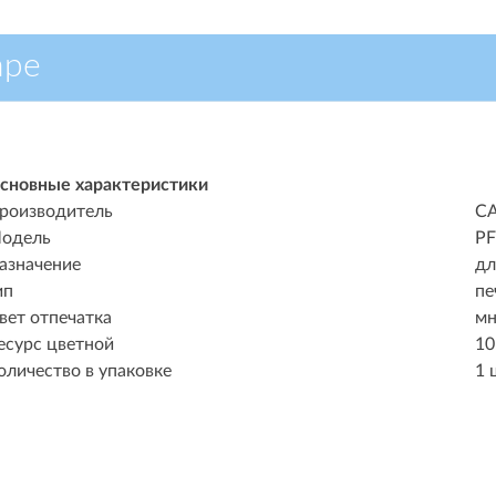
аре
сновные характеристики
роизводитель
C
одель
PF
азначение
дл
ип
пе
вет отпечатка
мн
есурс цветной
10
оличество в упаковке
1 