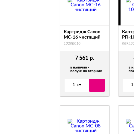
Картридж Canon
Карт
MC-16 чистящий
PFI-
1320B010
0895B
7 561
р.
в наличии -
в н
получи во вторник
по
1
1
шт