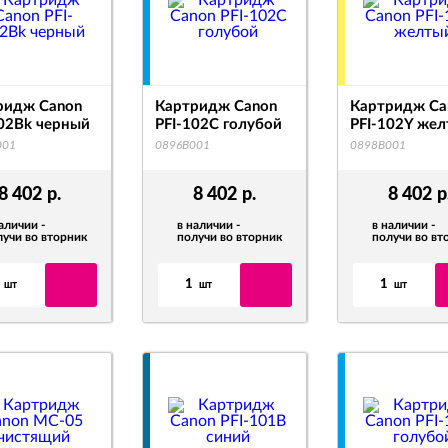
ридж Canon
Картридж Canon
Картридж Ca
102Bk черный
PFI-102C голубой
PFI-102Y же
001
0896B001
0898B001
8 402
р.
8 402
р.
8 402
р
аличии -
в наличии -
в наличии -
лучи во вторник
получи во вторник
получи во вт
1
1
шт
шт
шт