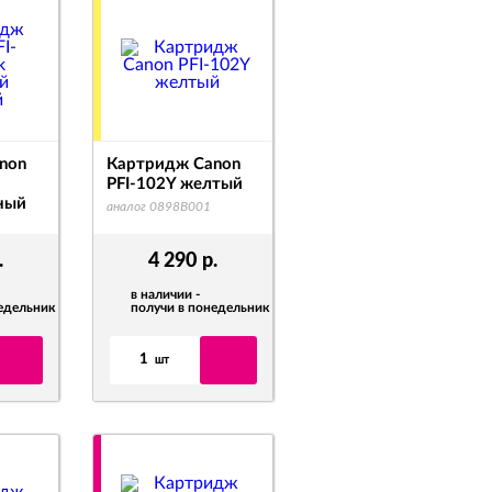
non
Картридж Canon
PFI-102Y желтый
ный
аналог 0898B001
.
4 290
р.
в наличии -
недельник
получи в понедельник
1
шт