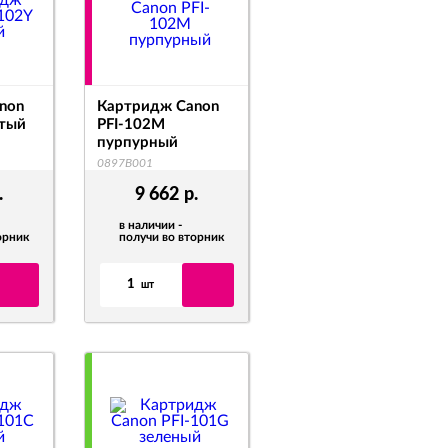
non
Картридж Canon
лтый
PFI-102M
пурпурный
0897B001
.
9 662
р.
в наличии -
орник
получи во вторник
1
шт