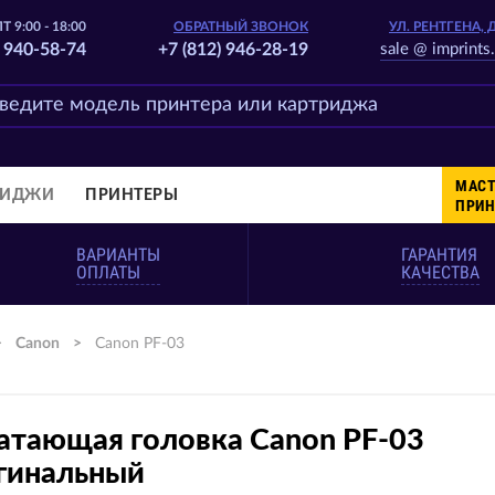
Т 9:00 - 18:00
ОБРАТНЫЙ ЗВОНОК
УЛ. РЕНТГЕНА, 
) 940-58-74
+7 (812) 946-28-19
sale @ imprints.
МАСТ
РИДЖИ
ПРИНТЕРЫ
ПРИН
ВАРИАНТЫ
ГАРАНТИЯ
ОПЛАТЫ
КАЧЕСТВА
>
Canon
>
Canon PF-03
атающая головка Canon PF-03
гинальный