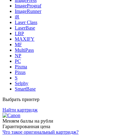
imagePress
ImagePrograf
ImageRunner
iR
Laser Class
LaserBase
LBP
MAXIFY
MF
MultiPass
NP
PC
Pixma
Pixus
S
Selphy
SmartBase
Выбрать принтер
Найти картридж
Меняем баллы на рубли
Гарантированная цена
Что такое оригинальный картридж?