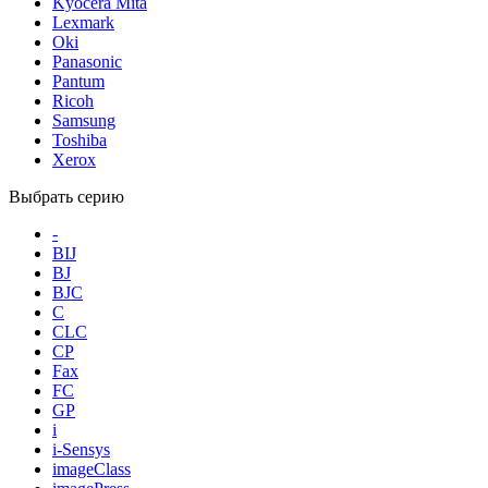
Kyocera Mita
Lexmark
Oki
Panasonic
Pantum
Ricoh
Samsung
Toshiba
Xerox
Выбрать серию
-
BIJ
BJ
BJC
C
CLC
CP
Fax
FC
GP
i
i-Sensys
imageClass