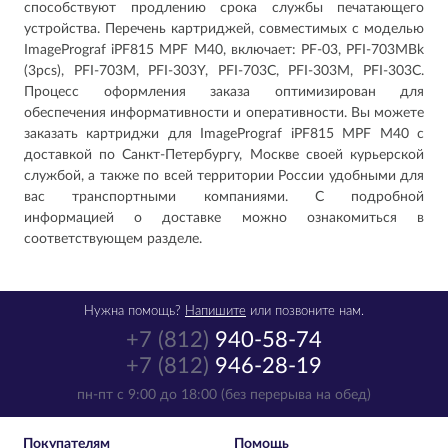
способствуют продлению срока службы печатающего
устройства. Перечень картриджей, совместимых с моделью
ImagePrograf iPF815 MPF M40, включает: PF-03, PFI-703MBk
(3pcs), PFI-703M, PFI-303Y, PFI-703C, PFI-303M, PFI-303C.
Процесс оформления заказа оптимизирован для
обеспечения информативности и оперативности. Вы можете
заказать картриджи для ImagePrograf iPF815 MPF M40 с
доставкой по Санкт-Петербургу, Москве своей курьерской
службой, а также по всей территории России удобными для
вас транспортными компаниями. С подробной
информацией о доставке можно ознакомиться в
соответствующем разделе.
Нужна помощь?
Напишите
или позвоните нам.
+7 (812)
940-58-74
+7 (812)
946-28-19
пн-пт с 9:00 до 18:00 (без перерыва на обед)
Покупателям
Помощь