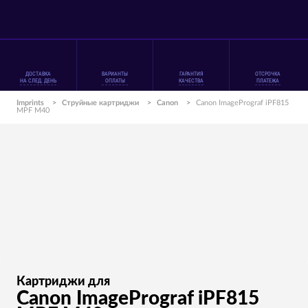
ДОСТАВКА
ВАРИАНТЫ
ГАРАНТИЯ
ОТСРОЧКА
НА СЛЕД. ДЕНЬ
ОПЛАТЫ
КАЧЕСТВА
ПЛАТЕЖА
Imprints
>
Струйные картриджи
>
Canon
>
Canon ImagePrograf iPF815
MPF M40
Картриджи для
Canon ImagePrograf iPF815