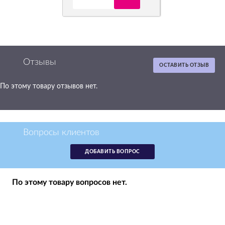
Отзывы
ОСТАВИТЬ ОТЗЫВ
По этому товару отзывов нет.
Картридж Canon
BCI-5PC св. голубой
аналог 0989A002
Вопросы клиентов
р.
320
ДОБАВИТЬ ВОПРОС
в наличии -
получи в пятницу
1
По этому товару вопросов нет.
шт