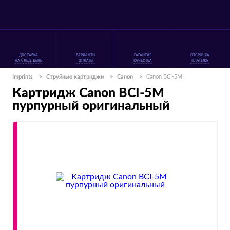
ДОСТАВКА
ВАРИАНТЫ
ГАРАНТИЯ
ОТСРОЧКА
НА СЛЕД. ДЕНЬ
ОПЛАТЫ
КАЧЕСТВА
ПЛАТЕЖА
Imprints
>
Струйные картриджи
>
Canon
>
Canon BCI-5M
Картридж Canon BCI-5M
пурпурный оригинальный