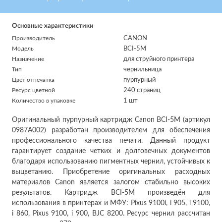
Основные характеристики
Производитель
CANON
Модель
BCI-5M
Назначение
для струйного принтера
Тип
чернильница
Цвет отпечатка
пурпурный
Ресурс цветной
240 страниц
Количество в упаковке
1 шт
Оригинальный пурпурный картридж Canon BCI-5M (артикул
0987A002) разработан производителем для обеспечения
профессионального качества печати. Данный продукт
гарантирует создание четких и долговечных документов
благодаря использованию пигментных чернил, устойчивых к
выцветанию. Приобретение оригинальных расходных
материалов Canon является залогом стабильно высоких
результатов. Картридж BCI-5M произведён для
использования в принтерах и МФУ: Pixus 9100i, i 905, i 9100,
i 860, Pixus 9100, i 900, BJC 8200. Ресурс чернил рассчитан