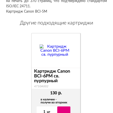
на печать до 370 страниц, что подтверждено стандартом
ISO/IEC 24711.
Картридж Canon BCI-5M
Другие подходящие картриджи
Картридж Canon
BCI-6PM св.
пурпурный
4710A002
р.
130
в наличии -
получи во вторник
1
шт