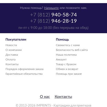
Нужна помощь?
Напишите
или позвоните нам.
+7 (812)
940-58-74
+7 (812)
946-28-19
Картридж Canon
пн-пт с 9:00 до 18:00 (без перерыва на обед)
BCI-6BK черный
4705A002
Покупателям
Помощь
Новости
Свяжитесь с нами
р.
442
О компании
Безопасность веб-сайта
в наличии -
Доставка
Наша политика
получи во вторник
Оплата
Аккаунт
Контакты
Товар с браком
1
шт
Порядок оформления заказа
Обмен и возврат
Гарантийные обязательства
Помощь при заказе
О нас
Контакты
© 2013-2026 IMPRINTS - Картриджи для принтеров