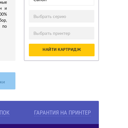
дные
йн и
100%
Выбрать серию
ор,
 по
Выбрать принтер
НАЙТИ КАРТРИДЖ
жи
УПОК
ГАРАНТИЯ НА ПРИНТЕР