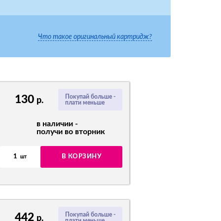
Что такое оригинальный картридж?
130
Покупай больше -
р.
плати меньше
в наличии -
получи во вторник
1
В КОРЗИНУ
шт
442
Покупай больше -
р.
плати меньше