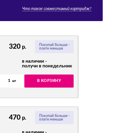
Что такое совместимый картридж?
320
Покупай больше -
р.
плати меньше
в наличии -
получи в понедельник
1
В КОРЗИНУ
шт
470
Покупай больше -
р.
плати меньше
в наличии -