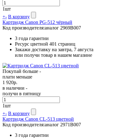
1
шт
+
-
В корзину
Картридж Canon PG-512 чёрный
Код производителя:
аналог 2969B007
3 года гарантии
Ресурс цветной
401 страниц
Закажи доставку на завтра, 7 августа
или получи товар в нашем магазине
Покупай больше -
плати меньше
1 920
р.
в наличии -
получи в пятницу
1
шт
+
-
В корзину
Картридж Canon CL-513 цветной
Код производителя:
аналог 2971B007
3 года гарантии