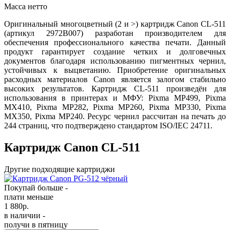
Масса нетто
Оригинальный многоцветный (2 и >) картридж Canon CL-511
(артикул 2972B007) разработан производителем для
обеспечения профессионального качества печати. Данный
продукт гарантирует создание четких и долговечных
документов благодаря использованию пигментных чернил,
устойчивых к выцветанию. Приобретение оригинальных
расходных материалов Canon является залогом стабильно
высоких результатов. Картридж CL-511 произведён для
использования в принтерах и МФУ: Pixma MP499, Pixma
MX410, Pixma MP282, Pixma MP260, Pixma MP330, Pixma
MX350, Pixma MP240. Ресурс чернил рассчитан на печать до
244 страниц, что подтверждено стандартом ISO/IEC 24711.
Картридж Canon CL-511
Другие подходящие картриджи
Покупай больше -
плати меньше
1 880
р.
в наличии -
получи в пятницу