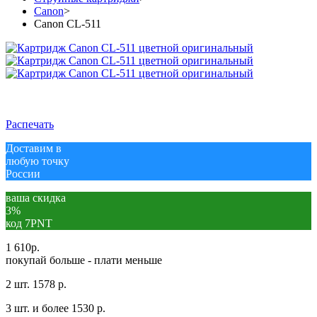
Canon
>
Canon CL-511
Распечать
Доставим в
любую точку
России
ваша скидка
3%
код 7PNT
1 610
р.
покупай больше - плати меньше
2 шт.
1578 р.
3 шт. и более
1530 р.