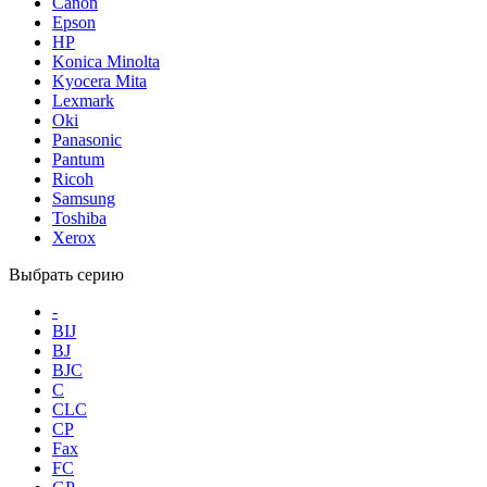
Canon
Epson
HP
Konica Minolta
Kyocera Mita
Lexmark
Oki
Panasonic
Pantum
Ricoh
Samsung
Toshiba
Xerox
Выбрать серию
-
BIJ
BJ
BJC
C
CLC
CP
Fax
FC