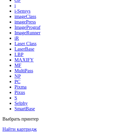
GP
i
i-Sensys
imageClass
imagePress
ImagePrograf
ImageRunner
iR
Laser Class
LaserBase
LBP
MAXIFY
MF
MultiPass
NP
PC
Pixma
Pixus
S
Selphy
SmartBase
Выбрать принтер
Найти картридж