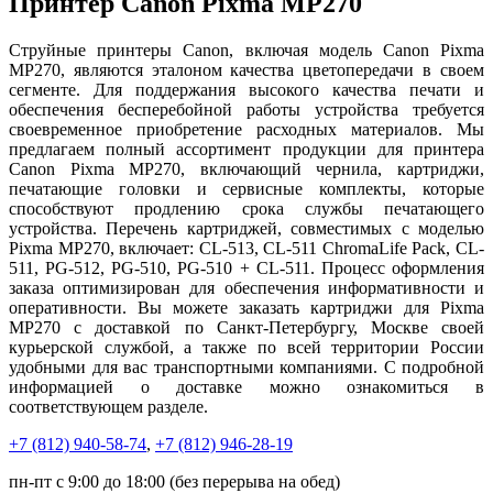
Принтер Canon Pixma MP270
Струйные принтеры Canon, включая модель Canon Pixma
MP270, являются эталоном качества цветопередачи в своем
сегменте. Для поддержания высокого качества печати и
обеспечения бесперебойной работы устройства требуется
своевременное приобретение расходных материалов. Мы
предлагаем полный ассортимент продукции для принтера
Canon Pixma MP270, включающий чернила, картриджи,
печатающие головки и сервисные комплекты, которые
способствуют продлению срока службы печатающего
устройства. Перечень картриджей, совместимых с моделью
Pixma MP270, включает: CL-513, CL-511 ChromaLife Pack, CL-
511, PG-512, PG-510, PG-510 + CL-511. Процесс оформления
заказа оптимизирован для обеспечения информативности и
оперативности. Вы можете заказать картриджи для Pixma
MP270 с доставкой по Санкт-Петербургу, Москве своей
курьерской службой, а также по всей территории России
удобными для вас транспортными компаниями. С подробной
информацией о доставке можно ознакомиться в
соответствующем разделе.
+7 (812)
940-58-74
,
+7 (812)
946-28-19
пн-пт с 9:00 до 18:00 (без перерыва на обед)