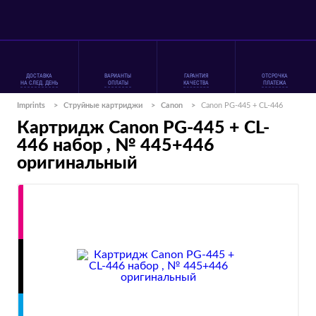
ДОСТАВКА
ВАРИАНТЫ
ГАРАНТИЯ
ОТСРОЧКА
НА СЛЕД. ДЕНЬ
ОПЛАТЫ
КАЧЕСТВА
ПЛАТЕЖА
Imprints
>
Струйные картриджи
>
Canon
>
Canon PG-445 + CL-446
Картридж Canon PG-445 + CL-
446 набор , № 445+446
оригинальный