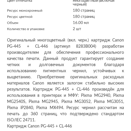
Цвет отпечатка
многоцветный (включая
черный)
Ресурс монохромный
180 страниц
Ресурс цветной
180 страниц
Объем
16.00 мл
Количество в упаковке
2 шт
Оригинальный многоцветный (вкл. черн.) картридж Canon
PG-445 + CL-446 (артикул 8283B004) разработан
производителем для обеспечения профессионального
качества печати. Данный продукт гарантирует создание
четких и долговечных документов благодаря
использованию пигментных чернил, устойчивых к
выцветанию. Приобретение оригинальных расходных
материалов Canon является залогом стабильно высоких
результатов. Картридж PG-445 + CL-446 произведён для
использования в принтерах и МФУ: Pixma MG2940, Pixma
MG2540S, Pixma MG2945, Pixma MG3052, Pixma MG3051,
Pixma iP2840, Pixma MX494. Ресурс чернил рассчитан на
печать до 360 страниц, что подтверждено стандартом
ISO/IEC 24711.
Картридж Canon PG-445 + CL-446