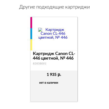
Другие подходящие картриджи
Картридж Canon CL-
Картридж C
446 цветной, № 446
446XL цветн
№ 446XL
8285B001
8284B001
р.
1 935
2 192
нет в наличии
нет в наличи