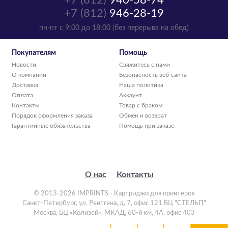
+7 (812)
940-58-74
+7 (812)
946-28-19
пн-пт с 9:00 до 18:00 (без перерыва на обед)
Покупателям
Помощь
Новости
Свяжитесь с нами
О компании
Безопасность веб-сайта
Доставка
Наша политика
Оплата
Аккаунт
Контакты
Товар с браком
Порядок оформления заказа
Обмен и возврат
Гарантийные обязательства
Помощь при заказе
О нас
Контакты
© 2013-2026 IMPRINTS - Картриджи для принтеров
Санкт-Петербург
,
ул. Рентгена, д. 7, офис 121 БЦ "СТЕЛЬП"
Москва
,
БЦ «Колизей», МКАД, 60-й км, 4А, офис 403