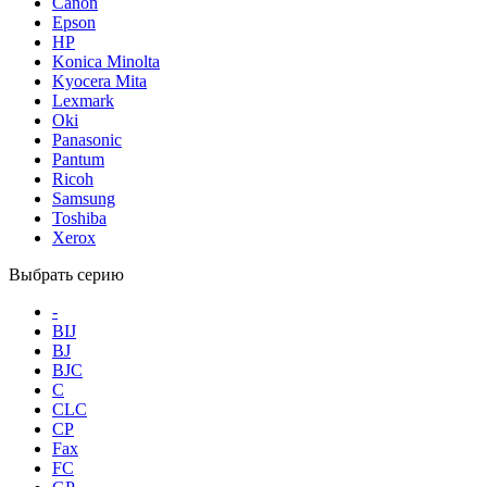
Canon
Epson
HP
Konica Minolta
Kyocera Mita
Lexmark
Oki
Panasonic
Pantum
Ricoh
Samsung
Toshiba
Xerox
Выбрать серию
-
BIJ
BJ
BJC
C
CLC
CP
Fax
FC