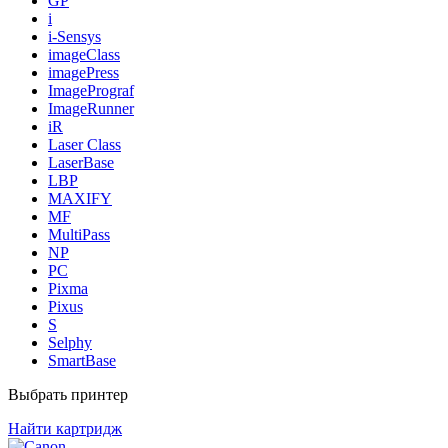
GP
i
i-Sensys
imageClass
imagePress
ImagePrograf
ImageRunner
iR
Laser Class
LaserBase
LBP
MAXIFY
MF
MultiPass
NP
PC
Pixma
Pixus
S
Selphy
SmartBase
Выбрать принтер
Найти картридж