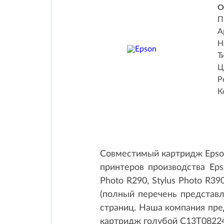
О
П
А
Н
Т
Ц
Р
К
Совместимый картридж Epson
принтеров производства Eps
Photo R290, Stylus Photo R390
(полный перечень представл
страниц. Наша компания пре
картридж голубой C13T08224