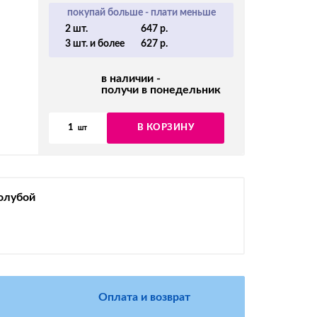
покупай больше - плати меньше
2 шт.
647 р.
3 шт. и более
627 р.
в наличии -
получи в понедельник
1
В КОРЗИНУ
шт
олубой
Оплата и возврат