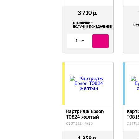
3 730
р.
в наличии -
нет
получи в понедельник
1
шт
Картридж Epson
Карт
T0824 желтый
T0815
C13T11244A10
C13T1