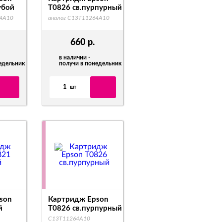
убой
T0826 св.пурпурный
54A10
аналог C13T11264A10
660
р.
в наличии -
недельник
получи в понедельник
1
шт
son
Картридж Epson
й
T0826 св.пурпурный
C13T11264A10