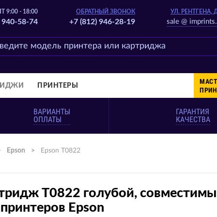
Т 9:00 - 18:00
ОБРАТНЫЙ ЗВОНОК
УЛ. РЕНТГЕНА, 
) 940-58-74
+7 (812) 946-28-19
sale @ imprints.
МАСТ
РИДЖИ
ПРИНТЕРЫ
ПРИН
ВАРИАНТЫ
ГАРАНТИЯ
ОПЛАТЫ
КАЧЕСТВА
>
Epson
>
Epson T0822
тридж T0822 голубой, совместим
 принтеров Epson