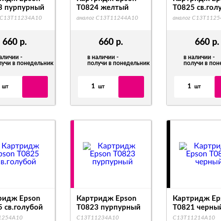
3 пурпурный
T0824 желтый
T0825 св.гол
 C13T11234A10
аналог C13T11244A10
аналог C13T112
660
р.
660
р.
660
р.
аличии -
в наличии -
в наличии -
лучи в понедельник
получи в понедельник
получи в по
1
1
шт
шт
шт
ридж Epson
Картридж Epson
Картридж Ep
 св.голубой
T0823 пурпурный
T0821 черны
1254A10
C13T11234A10
C13T11214A10