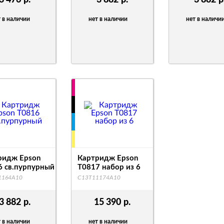
3 476
р.
3 882
р.
3 882
р
 в наличии
нет в наличии
нет в наличи
ридж Epson
Картридж Epson
6 св.пурпурный
T0817 набор из 6
1164A10
C13T11174A10
3 882
р.
15 390
р.
 в наличии
нет в наличии