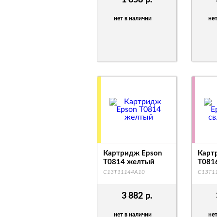
1 858
р.
нет в наличии
нет
Картридж Epson
Карт
T0814 желтый
T081
C13T11144A10
C13T1
3 882
р.
нет в наличии
нет