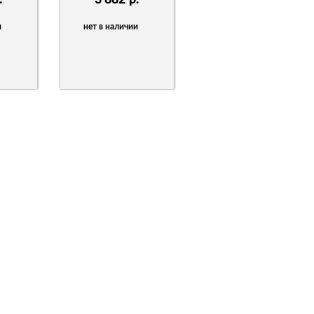
.
3 882
р.
и
нет в наличии