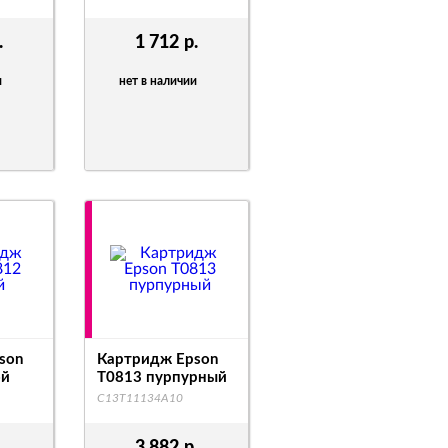
.
1 712
р.
и
нет в наличии
son
Картридж Epson
ой
T0813 пурпурный
C13T11134A10