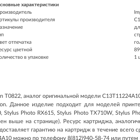
сновные характеристики
роизводитель
Im
ртикулы производителя
C1
азначение
дл
ип
ст
вет отпечатка
го
есурс цветной
89
оличество в упаковке
1 
 T0822, аналог оригинальной модели C13T11224A10
on. Данное изделие подходит для моделей принтеро
, Stylus Photo RX615, Stylus Photo TX710W, Stylus Ph
ен выше на странице). Ресурс картриджа, аналогичн
доставляет гарантию на картридж в течение всего с
A10 можно по телефону 8(812)940-58-74 или путем 