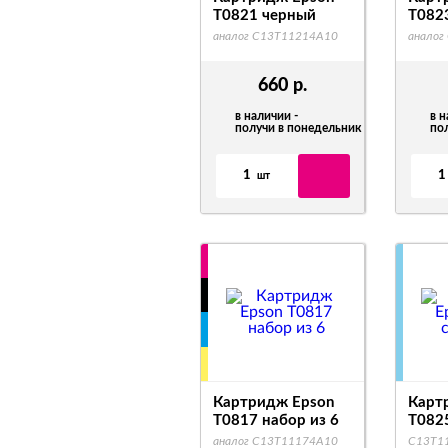
T0821 черный
T082
аналог C13T11214A10
аналог
660
р.
в наличии -
в н
получи в понедельник
по
1
1
шт
Картридж Epson
Карт
T0817 набор из 6
T0825
аналог C13T11174A10
C13T1