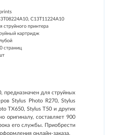
prints
3T08224A10, C13T11224A10
я струйного принтера
руйный картридж
лубой
0 страниц
шт
, предназначен для струйных
в Stylus Photo R270, Stylus
oto TX650, Stylus T50 и других
о оригиналу, составляет 900
рока его службы. Приобрести
оформления онлайн-заказа.