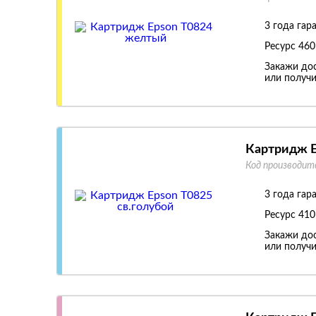
3 года гар
Ресурс
460
Закажи дос
или получи
Картридж E
Код производит
3 года гар
Ресурс
410
Закажи дос
или получи