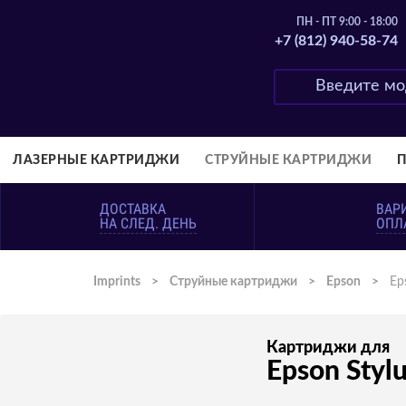
ПН - ПТ 9:00 - 18:00
+7 (812) 940-58-74
ЛАЗЕРНЫЕ КАРТРИДЖИ
СТРУЙНЫЕ КАРТРИДЖИ
ДОСТАВКА
ВАР
НА СЛЕД. ДЕНЬ
ОПЛ
Imprints
>
Струйные картриджи
>
Epson
>
Ep
Картриджи для
Epson Styl