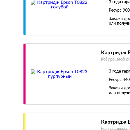
3 года гар
Ресурс
900
Закажи дос
или получи
Картридж E
Код производит
3 года гар
Ресурс
440
Закажи дос
или получи
Картридж E
Код производит