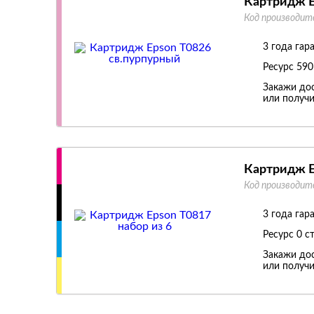
Картридж E
Код производит
3 года гар
Ресурс
590
Закажи дос
или получи
Картридж E
Код производит
3 года гар
Ресурс
0 с
Закажи дос
или получи