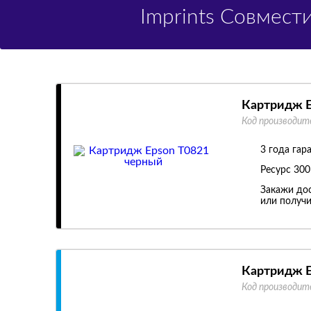
Imprints Совмес
Картридж E
Код производит
3 года гар
Ресурс
300
Закажи дос
или получи
Картридж E
Код производит