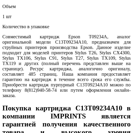
Объем
1 шт
Количество в упаковке
Совместимый картридж Epson T09234A, аналог
оригинальной модели C13T09234A10, предназначен для
струйных принтеров производства Epson. Данное изделие
подходит для моделей принтеров Stylus T26, Stylus CX4300,
Stylus TX106, Stylus C91, Stylus T27, Stylus TX109, Stylus
TX119 и других (полный перечень представлен выше на
странице). Ресурс картриджа, аналогично оригиналу,
составляет 485 страниц. Наша компания предоставляет
гарантию на картридж в течение всего срока его службы.
Приобрести картридж пурпурный C13T09234A10 можно по
телефону 8(812)940-58-74 или путем оформления онлайн-
заказа.
Покупка картриджа C13T09234A10 в
компании IMPRINTS является
гарантией получения качественного
товара и высокого уровня