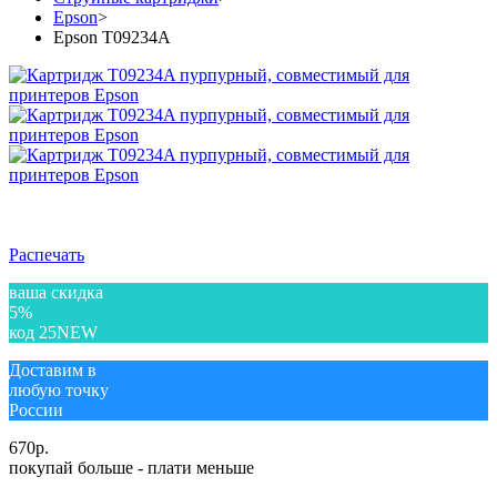
Epson
>
Epson T09234A
Распечать
ваша скидка
5%
код 25NEW
Доставим в
любую точку
России
670
р.
покупай больше - плати меньше