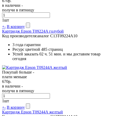
670
р.
в наличии -
получи в пятницу
1
шт
+
-
В корзину
Картридж Epson T09224A голубой
Код производителя:
аналог C13T09224A10
3 года гарантии
Ресурс цветной
485 страниц
Успей заказать 02 ч. 51 мин. и мы доставим товар
сегодня
Покупай больше -
плати меньше
670
р.
в наличии -
получи в пятницу
1
шт
+
-
В корзину
Картридж Epson T09244A желтый