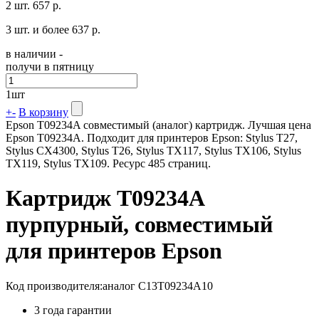
2 шт.
657 р.
3 шт. и более
637 р.
в наличии -
получи в пятницу
1
шт
+
-
В корзину
Epson T09234A совместимый (аналог) картридж. Лучшая цена
Epson T09234A. Подходит для принтеров Epson: Stylus T27,
Stylus CX4300, Stylus T26, Stylus TX117, Stylus TX106, Stylus
TX119, Stylus TX109. Ресурс 485 страниц.
Картридж T09234A
пурпурный, совместимый
для принтеров Epson
Код производителя:
аналог C13T09234A10
3 года гарантии