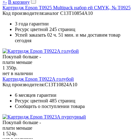
+
-
В корзину
Картридж Epson T0925 Multipack набор ей CMYK, № T0925
Код производителя:
аналог C13T10854A10
3 года гарантии
Ресурс цветной
245 страниц
Успей заказать 02 ч. 51 мин. и мы доставим товар
сегодня
Покупай больше -
плати меньше
1 350
р.
нет в наличии
Картридж Epson T0922A голубой
Код производителя:
C13T10824A10
6 месяцев гарантии
Ресурс цветной
485 страниц
Сообщить о поступлении товара
Покупай больше -
плати меньше
1 524
р.