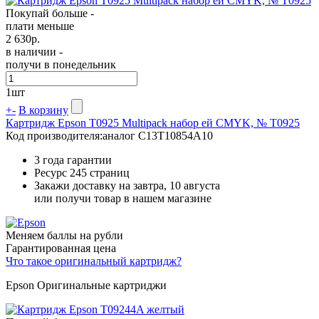
Покупай больше -
плати меньше
2 630
р.
в наличии -
получи в понедельник
1
шт
+
-
В корзину
Картридж Epson T0925 Multipack набор ей CMYK, № T0925
Код производителя:
аналог C13T10854A10
3 года гарантии
Ресурс
245 страниц
Закажи доставку на завтра, 10 августа
или получи товар в нашем магазине
Меняем баллы на рубли
Гарантированная цена
Что такое оригинальный картридж?
Epson Оригинальные картриджи