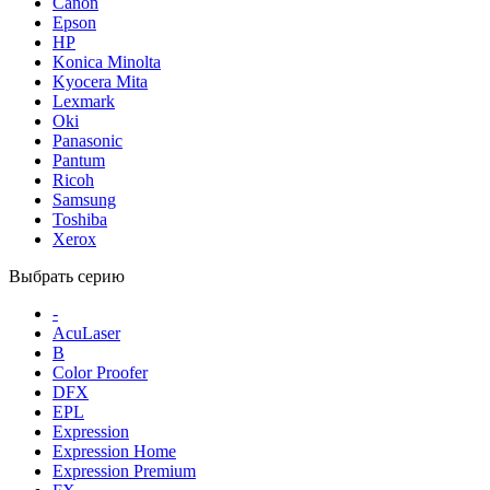
Canon
Epson
HP
Konica Minolta
Kyocera Mita
Lexmark
Oki
Panasonic
Pantum
Ricoh
Samsung
Toshiba
Xerox
Выбрать серию
-
AcuLaser
B
Color Proofer
DFX
EPL
Expression
Expression Home
Expression Premium