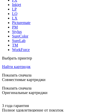
FX
Inkjet
LP
LQ
LX
Picturemate
PM
Stylus
SureColor
SureLab
TM
WorkForce
Выбрать принтер
Найти картридж
Показать сначала
Совместимые картриджи
Показать сначала
Оригинальные картриджи
3 года гарантия
Полное удовлетворение от покупок