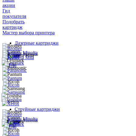
акции
Гид
покупателя
Подобрать
картридж
Мастер выбора принтера
Лазерные картриджи
Струйные картриджи