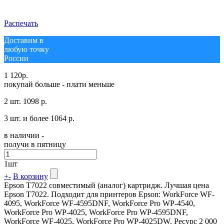
Распечать
Доставим в
любую точку
России
1 120
р.
покупай больше - плати меньше
2 шт.
1098 р.
3 шт. и более
1064 р.
в наличии -
получи в пятницу
1
шт
+
-
В корзину
Epson T7022 совместимый (аналог) картридж. Лучшая цена
Epson T7022. Подходит для принтеров Epson: WorkForce WF-
4095, WorkForce WF-4595DNF, WorkForce Pro WP-4540,
WorkForce Pro WP-4025, WorkForce Pro WP-4595DNF,
WorkForce WF-4025, WorkForce Pro WP-4025DW. Ресурс 2 000