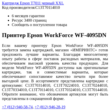
Картридж Epson T7011 черный XXL
Код производителя:
C13T70114010
6 месяцев гарантии
Ресурс
3400 страниц
Сообщить о поступлении товара
Принтер Epson WorkForce WF-4095DN
Если вашему принтеру Epson WorkForce WF-4095DN
требуется замена картриджей, магазин «ИМПРИНТС» готов
предложить лучшие варианты. Благодаря многолетнему
опыту работы в сфере поставок расходных материалов, мы
обеспечиваем высокий уровень качества продукции. Для
модели WorkForce WF-4095DN доступны как оригинальные
картриджи, так и совместимые варианты, которые
обеспечивают сопоставимое качество печати при более
выгодной цене. В ассортименте представлены картриджи с
артикулами: C13T70314010, C13T70224010, C13T70244010,
C13T70334010, C13T70114010, C13T70324010, C13T70144010.
Обратите внимание, что обозначения артикулов могут быть
представлены в сокращенной форме.
+7 (812)
940-58-74
,
+7 (812)
946-28-19