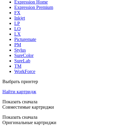
Expression Home
Expression Premium
FX
Inkjet
LP
LQ
LX
Picturemate
PM
Stylus
SureColor
SureLab
TM
WorkForce
Выбрать принтер
Найти картридж
Показать сначала
Совместимые картриджи
Показать сначала
Оригинальные картриджи