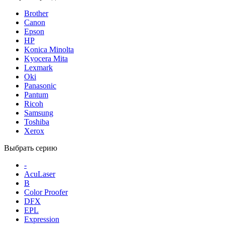
Brother
Canon
Epson
HP
Konica Minolta
Kyocera Mita
Lexmark
Oki
Panasonic
Pantum
Ricoh
Samsung
Toshiba
Xerox
Выбрать серию
-
AcuLaser
B
Color Proofer
DFX
EPL
Expression