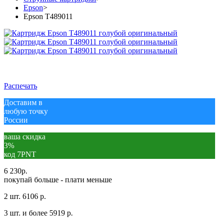
Epson
>
Epson T489011
Распечать
Доставим в
любую точку
России
ваша скидка
3%
код 7PNT
6 230
р.
покупай больше - плати меньше
2 шт.
6106 р.
3 шт. и более
5919 р.