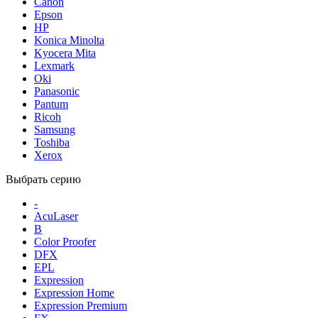
Canon
Epson
HP
Konica Minolta
Kyocera Mita
Lexmark
Oki
Panasonic
Pantum
Ricoh
Samsung
Toshiba
Xerox
Выбрать серию
-
AcuLaser
B
Color Proofer
DFX
EPL
Expression
Expression Home
Expression Premium