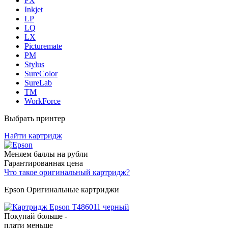
FX
Inkjet
LP
LQ
LX
Picturemate
PM
Stylus
SureColor
SureLab
TM
WorkForce
Выбрать принтер
Найти картридж
Меняем баллы на рубли
Гарантированная цена
Что такое оригинальный картридж?
Epson Оригинальные картриджи
Покупай больше -
плати меньше