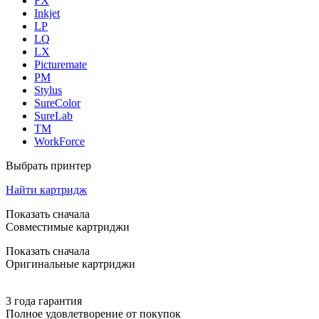
FX
Inkjet
LP
LQ
LX
Picturemate
PM
Stylus
SureColor
SureLab
TM
WorkForce
Выбрать принтер
Найти картридж
Показать сначала
Совместимые картриджи
Показать сначала
Оригинальные картриджи
3 года гарантия
Полное удовлетворение от покупок