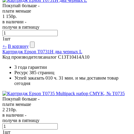
Покупай больше -
плати меньше
1 150
р.
в наличии -
получи в пятницу
1
шт
+
-
В корзину
Картридж Epson T0731H два черных L
Код производителя:
аналог C13T10414A10
3 года гарантии
Ресурс
385 страниц
Успей заказать 010 ч. 31 мин. и мы доставим товар
сегодня
Покупай больше -
плати меньше
2 210
р.
в наличии -
получи в пятницу
1
шт