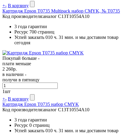
+
-
В корзину
Картридж Epson T0735 Multipack набор CMYK, № T0735
Код производителя:
аналог C13T10554A10
3 года гарантии
Ресурс
700 страниц
Успей заказать 010 ч. 31 мин. и мы доставим товар
сегодня
Покупай больше -
плати меньше
2 260
р.
в наличии -
получи в пятницу
1
шт
+
-
В корзину
Картридж Epson T0735 набор CMYK
Код производителя:
аналог C13T10554A10
3 года гарантии
Ресурс
0 страниц
Успей заказать 010 ч. 31 мин. и мы доставим товар