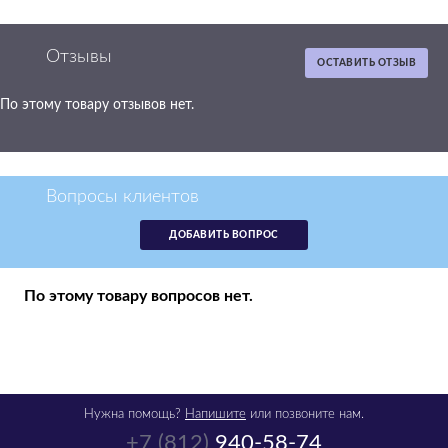
Отзывы
ОСТАВИТЬ ОТЗЫВ
По этому товару отзывов нет.
Картридж Epson
T0732 голубой
аналог C13T10524A10
Вопросы клиентов
р.
600
ДОБАВИТЬ ВОПРОС
в наличии -
получи в пятницу
1
По этому товару вопросов нет.
шт
Нужна помощь?
Напишите
или позвоните нам.
+7 (812)
940-58-74