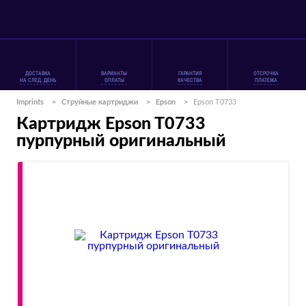
ДОСТАВКА
ВАРИАНТЫ
ГАРАНТИЯ
ОТСРОЧКА
НА СЛЕД. ДЕНЬ
ОПЛАТЫ
КАЧЕСТВА
ПЛАТЕЖА
Imprints
>
Струйные картриджи
>
Epson
>
Epson T0733
Картридж Epson T0733
пурпурный оригинальный