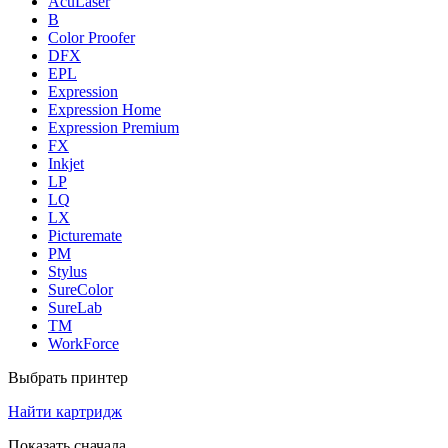
AcuLaser
B
Color Proofer
DFX
EPL
Expression
Expression Home
Expression Premium
FX
Inkjet
LP
LQ
LX
Picturemate
PM
Stylus
SureColor
SureLab
TM
WorkForce
Выбрать принтер
Найти картридж
Показать сначала