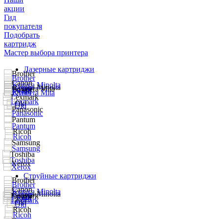
акции
Гид
покупателя
Подобрать
картридж
Мастер выбора принтера
Лазерные картриджи
Струйные картриджи