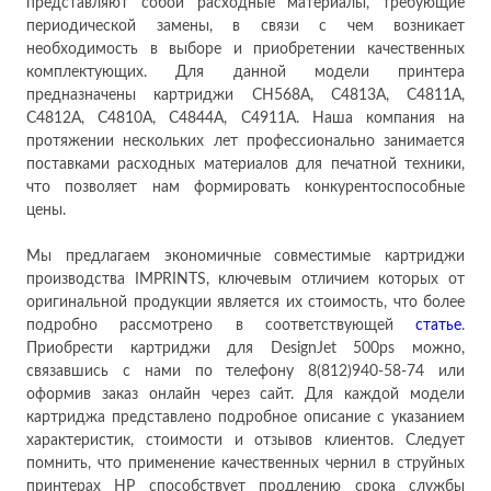
представляют собой расходные материалы, требующие
периодической замены, в связи с чем возникает
необходимость в выборе и приобретении качественных
комплектующих. Для данной модели принтера
предназначены картриджи CH568A, C4813A, C4811A,
C4812A, C4810A, C4844A, C4911A. Наша компания на
протяжении нескольких лет профессионально занимается
поставками расходных материалов для печатной техники,
что позволяет нам формировать конкурентоспособные
цены.
Мы предлагаем экономичные совместимые картриджи
производства IMPRINTS, ключевым отличием которых от
оригинальной продукции является их стоимость, что более
подробно рассмотрено в соответствующей
статье
.
Приобрести картриджи для DesignJet 500ps можно,
связавшись с нами по телефону 8(812)940-58-74 или
оформив заказ онлайн через сайт. Для каждой модели
картриджа представлено подробное описание с указанием
характеристик, стоимости и отзывов клиентов. Следует
помнить, что применение качественных чернил в струйных
принтерах HP способствует продлению срока службы