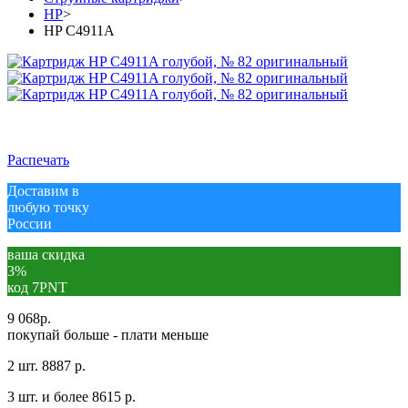
HP
>
HP C4911A
Распечать
Доставим в
любую точку
России
ваша скидка
3%
код 7PNT
9 068
р.
покупай больше - плати меньше
2 шт.
8887 р.
3 шт. и более
8615 р.