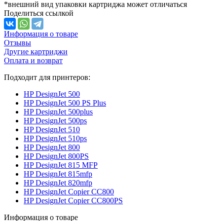
*внешний вид упаковки картриджа может отличаться
Поделиться ссылкой
Информация о товаре
Отзывы
Другие картриджи
Оплата и возврат
Подходит для принтеров:
HP DesignJet 500
HP DesignJet 500 PS Plus
HP DesignJet 500plus
HP DesignJet 500ps
HP DesignJet 510
HP DesignJet 510ps
HP DesignJet 800
HP DesignJet 800PS
HP DesignJet 815 MFP
HP DesignJet 815mfp
HP DesignJet 820mfp
HP DesignJet Copier CC800
HP DesignJet Copier CC800PS
Информация о товаре