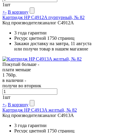
1
шт
+
-
В корзину
Картридж HP C4912A пурпурный, № 82
Код производителя:
аналог C4912A
3 года гарантии
Ресурс цветной
1750 страниц
Закажи доставку на завтра, 11 августа
или получи товар в нашем магазине
Покупай больше -
плати меньше
1 760
р.
в наличии -
получи во вторник
1
шт
+
-
В корзину
Картридж HP C4913A желтый, № 82
Код производителя:
аналог C4913A
3 года гарантии
Ресурс цветной
1750 страниц