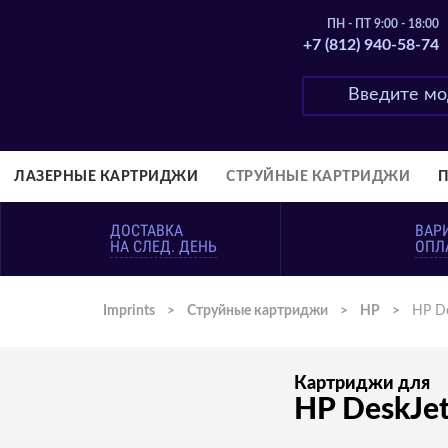
ПН - ПТ 9:00 - 18:00
+7 (812) 940-58-74
ЛАЗЕРНЫЕ КАРТРИДЖИ
СТРУЙНЫЕ КАРТРИДЖИ
ДОСТАВКА
ВАР
НА СЛЕД. ДЕНЬ
ОПЛ
Imprints
>
Струйные картриджи
>
HP
>
HP De
Картриджи для
HP DeskJet