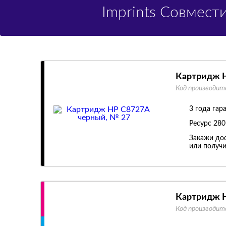
Imprints Совмес
Картридж H
Код производит
3 года гар
Ресурс
280
Закажи дос
или получи
Картридж H
Код производит