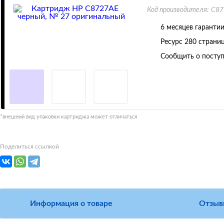
Код производителя:
C87
6 месяцев гаранти
Ресурс
280 страни
Сообщить о поступ
*внешний вид упаковки картриджа может отличаться
Поделиться ссылкой
Информация о товаре
Отзыв