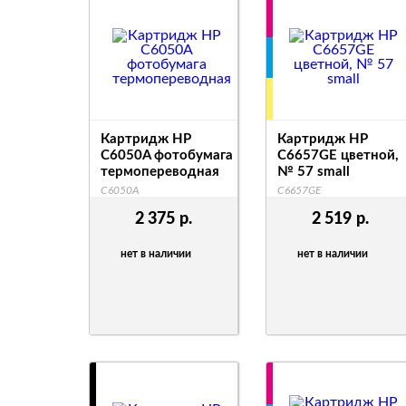
Картридж HP
Картридж HP
C6050A фотобумага
C6657GE цветной,
термопереводная
№ 57 small
C6050A
C6657GE
2 375
р.
2 519
р.
нет в наличии
нет в наличии