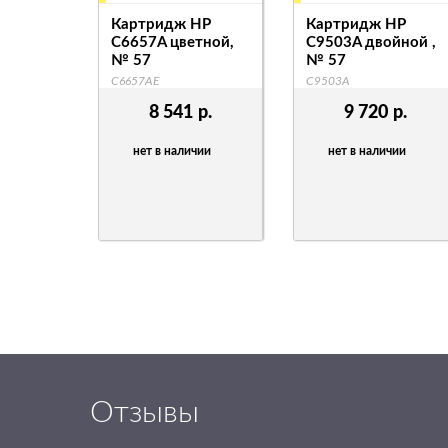
Картридж HP
Картридж HP
C6657A цветной,
C9503A двойной ,
№ 57
№ 57
C6657AE
C9503A
8 541
р.
9 720
р.
нет в наличии
нет в наличии
Отзывы