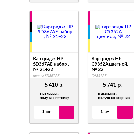
Картридж HP
Картридж HP
SD367AE набор ,
C9352A цветной,
№ 21+22
№ 22
аналог SD367AE
C9352AE
5 410
р.
5 741
р.
в наличии -
в наличии -
получи в пятницу
получи во вторник
1
1
шт
шт