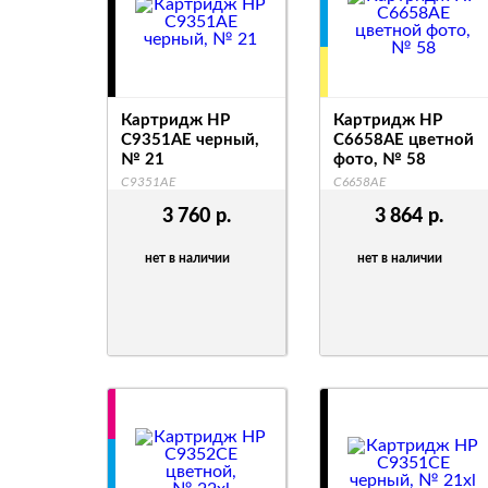
Картридж HP
Картридж HP
C9351AE черный,
C6658AE цветной
№ 21
фото, № 58
C9351AE
C6658AE
3 760
р.
3 864
р.
нет в наличии
нет в наличии