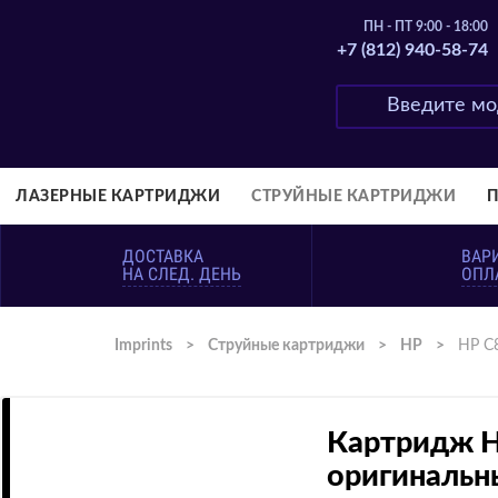
ПН - ПТ 9:00 - 18:00
+7 (812) 940-58-74
ЛАЗЕРНЫЕ КАРТРИДЖИ
СТРУЙНЫЕ КАРТРИДЖИ
ДОСТАВКА
ВАР
НА СЛЕД. ДЕНЬ
ОПЛ
Imprints
>
Струйные картриджи
>
HP
>
HP C
Картридж H
оригинальн