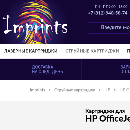
ПН - ПТ 9:00 - 18:00
+7 (812) 940-58-74
ЛАЗЕРНЫЕ КАРТРИДЖИ
СТРУЙНЫЕ КАРТРИДЖИ
ДОСТАВКА
ВАР
НА СЛЕД. ДЕНЬ
ОПЛ
Imprints
>
Струйные картриджи
>
HP
>
HP Of
Картриджи для
HP OfficeJ