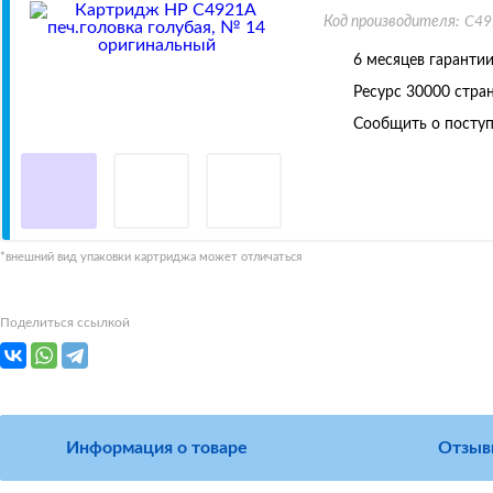
Код производителя:
C49
6 месяцев гаранти
Ресурс
30000 стра
Сообщить о поступ
*внешний вид упаковки картриджа может отличаться
Поделиться ссылкой
Информация о товаре
Отзыв