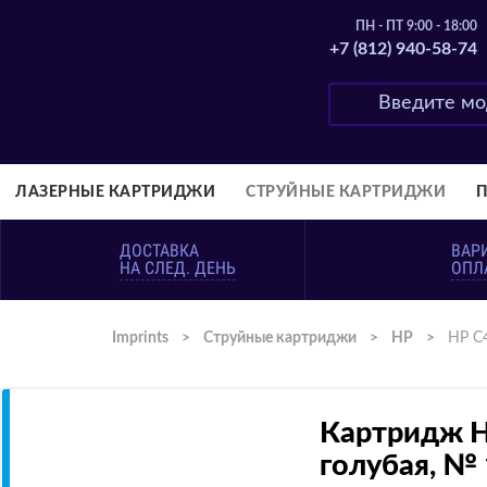
ПН - ПТ 9:00 - 18:00
+7 (812) 940-58-74
ЛАЗЕРНЫЕ КАРТРИДЖИ
СТРУЙНЫЕ КАРТРИДЖИ
ДОСТАВКА
ВАР
НА СЛЕД. ДЕНЬ
ОПЛ
Imprints
>
Струйные картриджи
>
HP
>
HP C
Картридж H
голубая, №