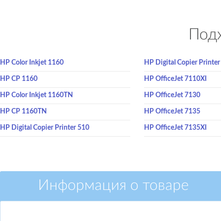
Подх
HP Color Inkjet 1160
HP Digital Copier Printe
HP CP 1160
HP OfficeJet 7110XI
HP Color Inkjet 1160TN
HP OfficeJet 7130
HP CP 1160TN
HP OfficeJet 7135
HP Digital Copier Printer 510
HP OfficeJet 7135XI
Информация о товаре