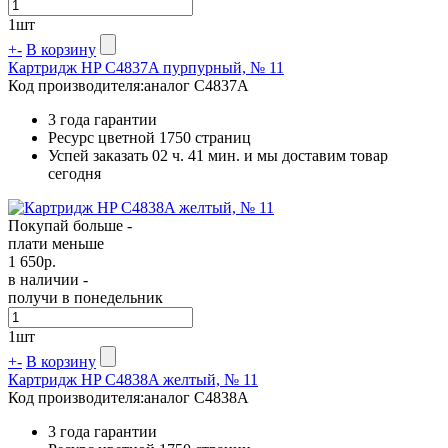
1
шт
+
-
В корзину
Картридж HP C4837A пурпурный, № 11
Код производителя:
аналог C4837A
3 года гарантии
Ресурс цветной
1750 страниц
Успей заказать 02 ч. 41 мин. и мы доставим товар
сегодня
Покупай больше -
плати меньше
1 650
р.
в наличии -
получи в понедельник
1
шт
+
-
В корзину
Картридж HP C4838A желтый, № 11
Код производителя:
аналог C4838A
3 года гарантии