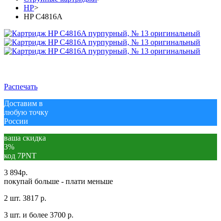
HP
>
HP C4816A
Распечать
Доставим в
любую точку
России
ваша скидка
3%
код 7PNT
3 894
р.
покупай больше - плати меньше
2 шт.
3817 р.
3 шт. и более
3700 р.