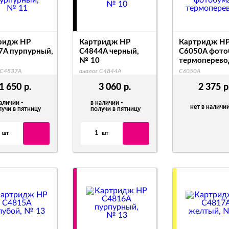
ридж HP
Картридж HP
Картридж H
7A пурпурный,
C4844A черный,
C6050A фото
№ 10
термоперево
 C4837A
аналог C4844A
C6050A
1 650
р.
3 060
р.
2 375
р
аличии -
в наличии -
нет в наличи
лучи в пятницу
получи в пятницу
1
шт
шт