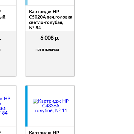
P
Картридж HP
ый,
C5020A печ.головка
светло-голубая,
№ 84
C5020A
.
6 008
р.
и
нет в наличии
P
Картридж HP