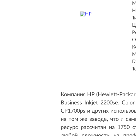
М
Н
Т
Ц
Р
О
К
М
Г
Т
Компания HP (Hewlett-Packar
Business Inkjet 2200se, Color
CP1700ps и других использо
на том же заводе, что и сам
ресурс рассчитан на 1750 с
любой сложности на проф