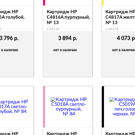
ридж HP
Картридж HP
Картридж H
5A голубой,
C4816A пурпурный,
C4817A желт
№ 13
№ 13
A
C4816A
C4817A
3 796
р.
3 894
р.
4 073
р
 в наличии
нет в наличии
нет в наличи
ридж HP
Картридж HP
Картридж H