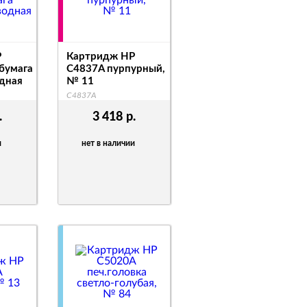
P
Картридж HP
бумага
C4837A пурпурный,
дная
№ 11
C4837A
.
3 418
р.
и
нет в наличии