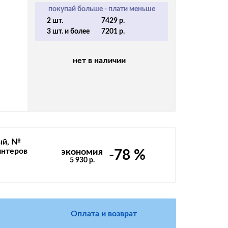
покупай больше - плати меньше
2 шт.
7429 р.
3 шт. и более
7201 р.
нет в наличии
ый, №
интеров
экономия
-78 %
5 930 р.
Оплата и возврат