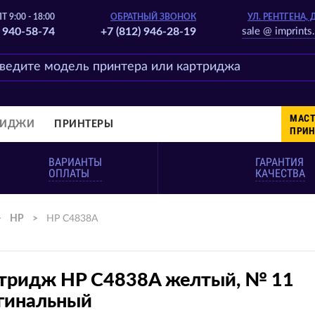
Т 9:00 - 18:00
ОБРАТНЫЙ ЗВОНОК
УЛ. РЕНТГЕНА, 
) 940-58-74
+7 (812) 946-28-19
sale @ imprints.
МАСТ
РИДЖИ
ПРИНТЕРЫ
ПРИН
ВАРИАНТЫ
ГАРАНТИЯ
ОПЛАТЫ
КАЧЕСТВА
>
HP
>
HP C4838A
тридж HP C4838A желтый, № 11
гинальный