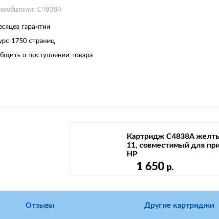
изводителя:
C4838A
есяцев гарантии
урс
1750 страниц
бщить о поступлении товара
Картридж C4838A желт
11, совместимый для пр
HP
1 650
р.
Отзывы
Другие картриджи