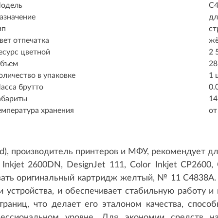
одель
C
азначение
дл
ип
ст
вет отпечатка
ж
есурс цветной
2 
бъем
28
оличество в упаковке
1 
асса брутто
0.
абариты
14
емпература хранения
от
d), производитель принтеров и МФУ, рекомендует для
 Inkjet 2600DN, DesignJet 111, Color Inkjet CP2600, C
вать оригинальный картридж желтый, № 11 C4838A.
и устройства, и обеспечивает стабильную работу и 
траниц, что делает его эталоном качества, спосо
ессиональном уровне. Для экономии средств н