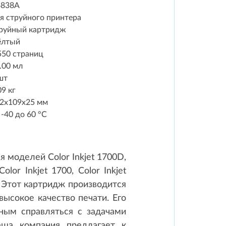
4838A
я струйного принтера
руйный картридж
ёлтый
550 страниц
.00 мл
шт
09 кг
2x109x25 мм
 -40 до 60 °C
 моделей Color Inkjet 1700D,
olor Inkjet 1700, Color Inkjet
 Этот картридж производится
высокое качество печати. Его
бным справляться с задачами
аша компания предлагает к