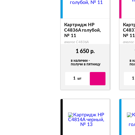
Картридж HP
Карт
C4836A голубой,
C483
№ 11
№ 11
аналог C4836A
аналог
1 650
р.
в наличии -
в н
получи в пятницу
по
1
1
шт