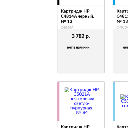
Картридж HP
Карт
C4814A черный,
C481
№ 13
№ 13
C4814A
C4815
3 782
р.
нет в наличии
нет
Картридж HP
Карт