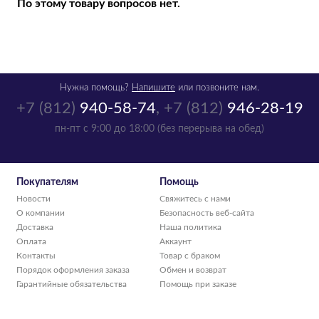
По этому товару вопросов нет.
Нужна помощь?
Напишите
или позвоните нам.
+7 (812)
940-58-74
,
+7 (812)
946-28-19
пн-пт с 9:00 до 18:00 (без перерыва на обед)
Картридж HP
C4962A печ.головка
пурпурная, № 83
Покупателям
Помощь
C4962A
Новости
Свяжитесь с нами
р.
3 438
О компании
Безопасность веб-сайта
Доставка
Наша политика
нет в наличии
Оплата
Аккаунт
Контакты
Товар с браком
Порядок оформления заказа
Обмен и возврат
Гарантийные обязательства
Помощь при заказе