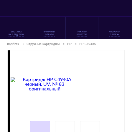
ДОСТАВКА
ВАРИАНТЫ
ГАРАНТИЯ
ОТСРОЧКА
НА СЛЕД. ДЕНЬ
ОПЛАТЫ
КАЧЕСТВА
ПЛАТЕЖА
Imprints
>
Струйные картриджи
>
HP
>
HP C4940A