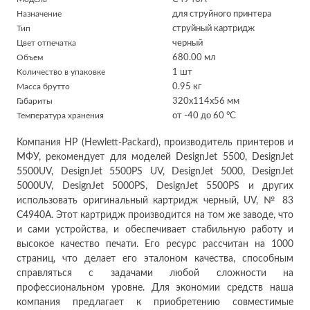
Назначение
для струйного принтера
Тип
струйный картридж
Цвет отпечатка
черный
Объем
680.00 мл
Количество в упаковке
1 шт
Масса брутто
0.95 кг
Габариты
320x114x56 мм
Температура хранения
от -40 до 60 °C
Компания HP (Hewlett-Packard), производитель принтеров и
МФУ, рекомендует для моделей DesignJet 5500, DesignJet
5500UV, DesignJet 5500PS UV, DesignJet 5000, DesignJet
5000UV, DesignJet 5000PS, DesignJet 5500PS и других
использовать оригинальный картридж черный, UV, № 83
C4940A. Этот картридж производится на том же заводе, что
и сами устройства, и обеспечивает стабильную работу и
высокое качество печати. Его ресурс рассчитан на 1000
страниц, что делает его эталоном качества, способным
справляться с задачами любой сложности на
профессиональном уровне. Для экономии средств наша
компания предлагает к приобретению совместимые