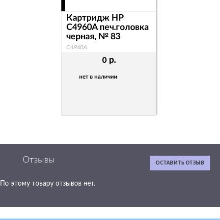
Картридж HP
Картридж 
C4960A печ.головка
C4961A печ.
черная, № 83
голубая, № 
C4960A
C4961A
р.
0
3 438
нет в наличии
нет в наличи
Отзывы
ОСТАВИТЬ ОТЗЫВ
По этому товару отзывов нет.