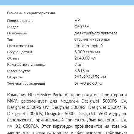
Основные характеристики
Производитель
HP
Модель
C5076A
Назначение
для струйного принтера
Тип
струйный картридж
Цвет отпечатка
светло-голубой
Ресурс цветной
3 000 страниц
Объем
2040.00 мл
Количество в упаковке
3 шт
Масса брутто
3.515 кг
Габариты
297x224x159 мм
Температура хранения
от -40 до 60 °C
Компания HP (Hewlett-Packard), производитель принтеров и
МФУ, рекомендует для моделей DesignJet 5000PS UV,
DesignJet 5500PS UV, DesignJet 5000PS, DesignJet 5500MFP,
DesignJet 5000UV, DesignJet 5000, DesignJet 5500 и других
использовать оригинальный Три св.голубых картридж, UV,
№ 83 C5076A. Этот картридж производится на том же
заводе, что и сами устройства, и обеспечивает стабильную