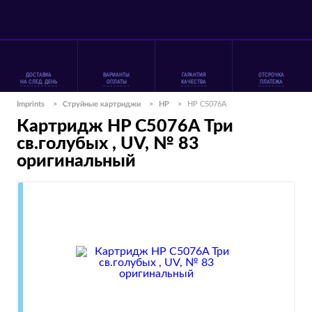
ДОСТАВКА
ВАРИАНТЫ
ГАРАНТИЯ
ОТСРОЧКА
НА СЛЕД. ДЕНЬ
ОПЛАТЫ
КАЧЕСТВА
ПЛАТЕЖА
Imprints
>
Струйные картриджи
>
HP
>
HP C5076A
Картридж HP C5076A Три
св.голубых , UV, № 83
оригинальный