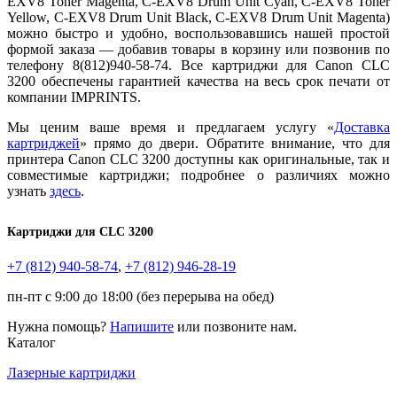
EXV8 Toner Magenta, C-EXV8 Drum Unit Cyan, C-EXV8 Toner
Yellow, C-EXV8 Drum Unit Black, C-EXV8 Drum Unit Magenta)
можно быстро и удобно, воспользовавшись нашей простой
формой заказа — добавив товары в корзину или позвонив по
телефону 8(812)940-58-74. Все картриджи для Canon CLC
3200 обеспечены гарантией качества на весь срок печати от
компании IMPRINTS.
Мы ценим ваше время и предлагаем услугу «
Доставка
картриджей
» прямо до двери. Обратите внимание, что для
принтера Canon CLC 3200 доступны как оригинальные, так и
совместимые картриджи; подробнее о различиях можно
узнать
здесь
.
Картриджи для
CLC 3200
+7 (812)
940-58-74
,
+7 (812)
946-28-19
пн-пт с 9:00 до 18:00 (без перерыва на обед)
Нужна помощь?
Напишите
или позвоните нам.
Каталог
Лазерные картриджи