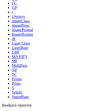
FC
GP
i
i-Sensys
imageClass
imagePress
ImagePrograf
ImageRunner
iR
Laser Class
LaserBase
LBP
MAXIFY
MF
MultiPass
NP
PC
Pixma
Pixus
S
Selphy
SmartBase
Выбрать принтер