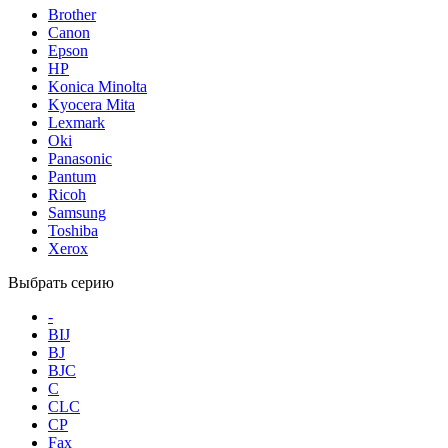
Brother
Canon
Epson
HP
Konica Minolta
Kyocera Mita
Lexmark
Oki
Panasonic
Pantum
Ricoh
Samsung
Toshiba
Xerox
Выбрать серию
-
BIJ
BJ
BJC
C
CLC
CP
Fax