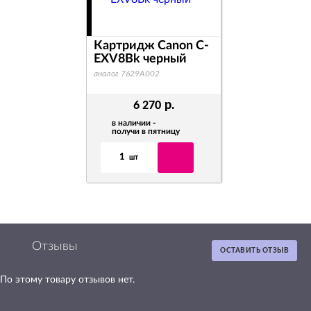
Картридж Canon C-
Картридж C
EXV8Bk черный
EXV8C голу
аналог 7629A002
аналог 7628A002
р.
6 270
6 270
в наличии -
в наличии -
получи в пятницу
получи в пят
1
1
шт
шт
Отзывы
ОСТАВИТЬ ОТЗЫВ
По этому товару отзывов нет.