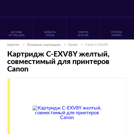
ДОСТАВКА
ВАРИАНТЫ
ГАРАНТИЯ
ОТСРОЧКА
НА СЛЕД. ДЕНЬ
ОПЛАТЫ
КАЧЕСТВА
ПЛАТЕЖА
Imprints
>
Лазерные картриджи
>
Canon
>
Canon C-EXV8Y
Картридж C-EXV8Y желтый,
совместимый для принтеров
Canon