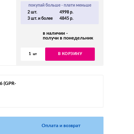
покупай больше - плати меньше
2 шт.
4998 р.
3 шт. и более
4845 р.
в наличии -
получи в понедельник
1
В КОРЗИНУ
шт
6 (GPR-
Оплата и возврат