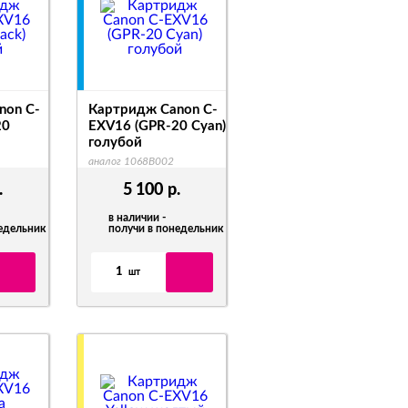
non C-
Картридж Canon C-
20
EXV16 (GPR-20 Cyan)
й
голубой
аналог 1068B002
.
5 100
р.
в наличии -
недельник
получи в понедельник
1
шт