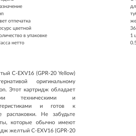
азначение
дл
ип
ту
вет отпечатка
ж
есурс цветной
36
оличество в упаковке
1 
асса нетто
0.
ый C-EXV16 (GPR-20 Yellow)
ернативой оригинальному
on. Этот картридж обладает
ными техническими и
ктеристиками и готов к
е распаковки. Не забудьте
ты, которые обычно имеют
идж желтый C-EXV16 (GPR-20