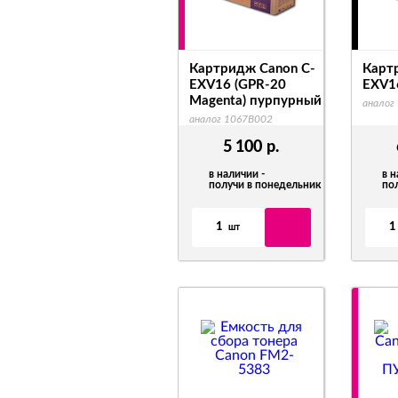
Картридж Canon C-
Карт
EXV16 (GPR-20
EXV1
Magenta) пурпурный
аналог
аналог 1067B002
5 100
р.
в наличии -
в н
получи в понедельник
по
1
1
шт