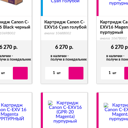
ридж Canon C-
Картридж Canon C-
Картридж Ca
6 Black черный
EXV16 Cyan голубой
EXV16 Magen
пурпурный
 1069B002
аналог 1068B002
аналог 1067B002
6 270
р.
6 270
р.
6 270
р
аличии -
в наличии -
в наличии -
лучи в понедельник
получи в понедельник
получи в по
1
1
шт
шт
шт