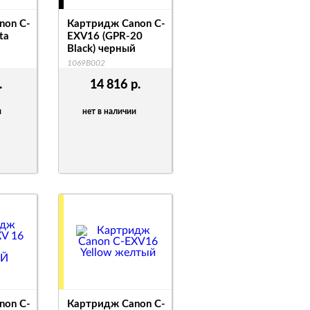
non C-
Картридж Canon C-
ta
EXV16 (GPR-20
Black) черный
1069B002
.
14 816
р.
и
нет в наличии
non C-
Картридж Canon C-