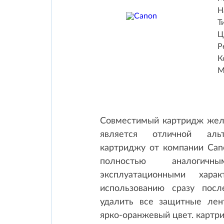
Н
Т
Ц
Р
К
М
Совместимый картридж желт
является отличной альт
картриджу от компании Can
полностью аналогич
эксплуатационными хара
использованию сразу посл
удалить все защитные лен
ярко-оранжевый цвет. картр