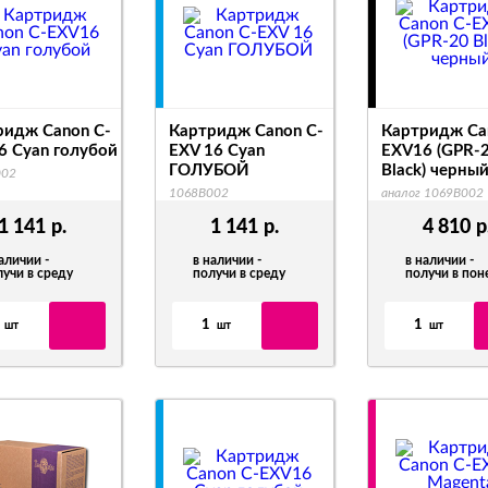
ридж Canon C-
Картридж Canon C-
Картридж Ca
6 Cyan голубой
EXV 16 Cyan
EXV16 (GPR-
ГОЛУБОЙ
Black) черны
002
1068B002
аналог 1069B002
1 141
р.
1 141
р.
4 810
р
аличии -
в наличии -
в наличии -
лучи в среду
получи в среду
получи в по
1
1
шт
шт
шт