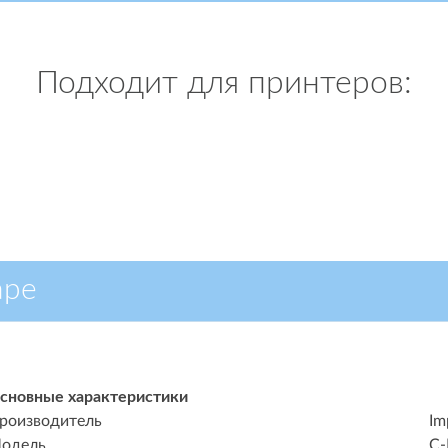
Подходит для принтеров:
аре
сновные характеристики
роизводитель
Im
одель
C-