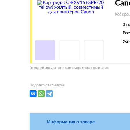
Can
Код про
3 г
Рес
Усп
*внешний вид упаковки картриджа может отличаться
Поделиться ссылкой
Информация о товаре