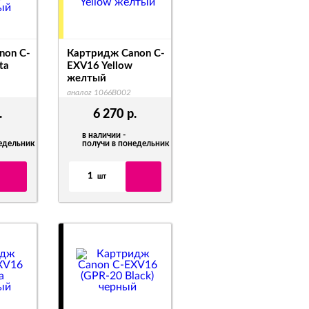
non C-
Картридж Canon C-
ta
EXV16 Yellow
желтый
аналог 1066B002
.
6 270
р.
в наличии -
недельник
получи в понедельник
1
шт