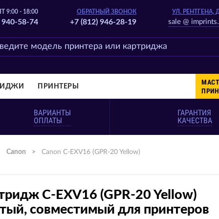
Т 9:00 - 18:00
ОБРАТНЫЙ ЗВОНОК
УЛ. РЕНТГЕНА, 
) 940-58-74
+7 (812) 946-28-19
sale @ imprints.
МАСТ
РИДЖИ
ПРИНТЕРЫ
ПРИН
ВАРИАНТЫ
ГАРАНТИЯ
ОПЛАТЫ
КАЧЕСТВА
>
Canon
>
Canon C-EXV16 (GPR-20 Yellow)
тридж C-EXV16 (GPR-20 Yellow)
тый, совместимый для принтеров