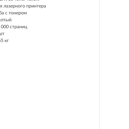
я лазерного принтера
ба с тонером
елтый
 000 страниц
шт
55 кг