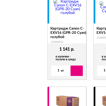
Картридж Canon C-
Карт
EXV16 (GPR-20 Cyan)
EXV1
голубой
1068B
1068B002
1 141
р.
в наличии -
в н
получи в среду
по
1
1
шт