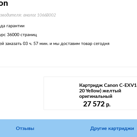
on
изводителя:
аналог 1066B002
ода гарантии
урс
36000 страниц
ей заказать 03 ч. 57 мин. и мы доставим товар сегодня
Картридж Canon C-EXV1
20 Yellow) желтый
оригинальный
27 572
р.
Отзывы
Другие картриджи