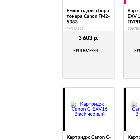
Емкость для сбора
Карт
тонера Canon FM2-
EXV 
5383
ПУР
FM2-5383
1067B
3 603
р.
нет в наличии
нет
Картридж Canon C-
Карт