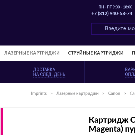
ПН - ПТ 9:00 - 18:00
+7 (812) 940-58-74
ЛАЗЕРНЫЕ КАРТРИДЖИ
СТРУЙНЫЕ КАРТРИДЖИ
ДОСТАВКА
ВАР
НА СЛЕД. ДЕНЬ
ОПЛ
Imprints
>
Лазерные картриджи
>
Canon
>
Ca
Картридж C
Magenta) п