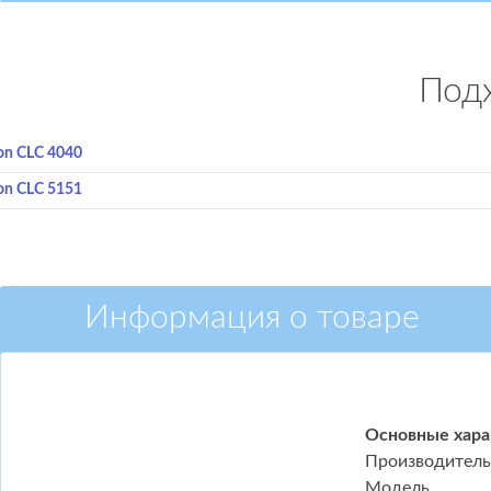
Подх
on CLC 4040
on CLC 5151
Информация о товаре
Основные хара
Производитель
Модель