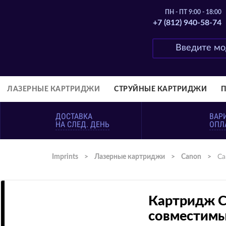
ПН - ПТ 9:00 - 18:00
+7 (812) 940-58-74
ЛАЗЕРНЫЕ КАРТРИДЖИ
СТРУЙНЫЕ КАРТРИДЖИ
ДОСТАВКА
ВАР
НА СЛЕД. ДЕНЬ
ОПЛ
Imprints
>
Лазерные картриджи
>
Canon
>
Ca
Картридж Ca
совместимы