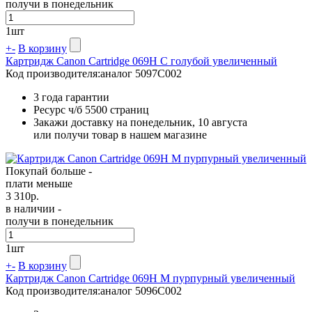
получи в понедельник
1
шт
+
-
В корзину
Картридж Canon Cartridge 069H C голубой увеличенный
Код производителя:
аналог 5097C002
3 года гарантии
Ресурс ч/б
5500 страниц
Закажи доставку на понедельник, 10 августа
или получи товар в нашем магазине
Покупай больше -
плати меньше
3 310
р.
в наличии -
получи в понедельник
1
шт
+
-
В корзину
Картридж Canon Cartridge 069H M пурпурный увеличенный
Код производителя:
аналог 5096C002