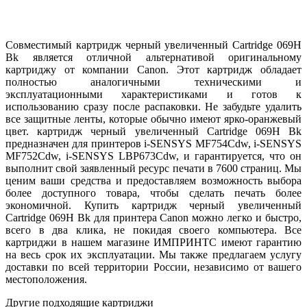
Совместимый картридж черный увеличенный Cartridge 069H
Bk является отличной альтернативой оригинальному
картриджу от компании Canon. Этот картридж обладает
полностью аналогичными техническими и
эксплуатационными характеристиками и готов к
использованию сразу после распаковки. Не забудьте удалить
все защитные ленты, которые обычно имеют ярко-оранжевый
цвет. картридж черный увеличенный Cartridge 069H Bk
предназначен для принтеров i-SENSYS MF754Cdw, i-SENSYS
MF752Cdw, i-SENSYS LBP673Cdw, и гарантируется, что он
выполнит свой заявленный ресурс печати в 7600 страниц. Мы
ценим ваши средства и предоставляем возможность выбора
более доступного товара, чтобы сделать печать более
экономичной. Купить картридж черный увеличенный
Cartridge 069H Bk для принтера Canon можно легко и быстро,
всего в два клика, не покидая своего компьютера. Все
картриджи в нашем магазине ИМПРИНТС имеют гарантию
на весь срок их эксплуатации. Мы также предлагаем услугу
доставки по всей территории России, независимо от вашего
местоположения.
Другие подходящие картриджи