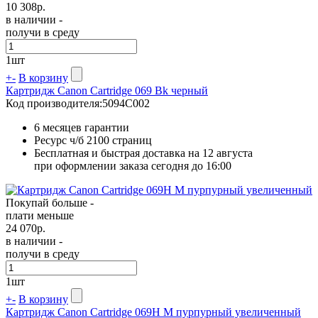
10 308
р.
в наличии -
получи в среду
1
шт
+
-
В корзину
Картридж Canon Cartridge 069 Bk черный
Код производителя:
5094C002
6 месяцев гарантии
Ресурс ч/б
2100 страниц
Бесплатная и быстрая доставка на 12 августа
при оформлении заказа сегодня до 16:00
Покупай больше -
плати меньше
24 070
р.
в наличии -
получи в среду
1
шт
+
-
В корзину
Картридж Canon Cartridge 069H M пурпурный увеличенный