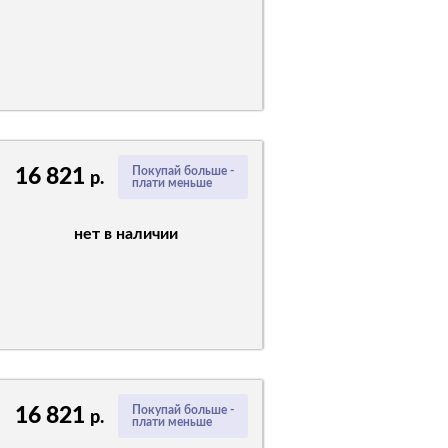
16 821
Покупай больше -
р.
плати меньше
нет в наличии
16 821
Покупай больше -
р.
плати меньше