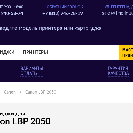
Т 9:00 - 18:00
ОБРАТНЫЙ ЗВОНОК
УЛ. РЕНТГЕНА, 
) 940-58-74
+7 (812) 946-28-19
sale @ imprints.
МАСТ
РИДЖИ
ПРИНТЕРЫ
ПРИН
ВАРИАНТЫ
ГАРАНТИЯ
ОПЛАТЫ
КАЧЕСТВА
>
Canon
>
Canon LBP 2050
риджи для
on LBP 2050