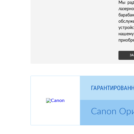
Мы рад
лазерно
бараба
обслуж
устройс
нашему
приобре
ЗА
ГАРАНТИРОВАНН
Canon Ор