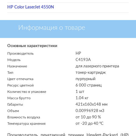
HP Color LaserJet 4550N
Информация о товаре
Основные характеристики
Производитель
HP
Модель
C4193A
Назначение
для лазерного принтера
Тип
тонер-картридж
Цвет отпечатка
пурпурный
Ресурс цветной
6 000 страниц
Количество в упаковке
1 шт
Масса брутто
1.04 кг
Габариты
421x160x148 мм
Объем
0.00996928 м
3
Влажность воздуха
от 10 до 90 %
Температура хранения
от -20 до 40 °C
Производитель печатающей техники Hewlett-Packard (HP)