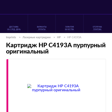
ДОСТАВКА
ВАРИАНТЫ
ГАРАНТИЯ
ОТСРОЧКА
НА СЛЕД. ДЕНЬ
ОПЛАТЫ
КАЧЕСТВА
ПЛАТЕЖА
Imprints
>
Лазерные картриджи
>
HP
>
HP C4193A
Картридж HP C4193A пурпурный
оригинальный