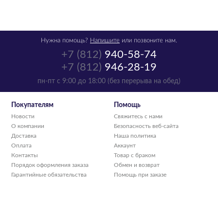
Нужна помощь?
Напишите
или позвоните нам.
+7 (812)
940-58-74
+7 (812)
946-28-19
Картридж Canon EP-
пн-пт с 9:00 до 18:00 (без перерыва на обед)
83Bk
1510A013
Покупателям
Помощь
Новости
Свяжитесь с нами
р.
11 844
О компании
Безопасность веб-сайта
Доставка
Наша политика
нет в наличии
Оплата
Аккаунт
Контакты
Товар с браком
Порядок оформления заказа
Обмен и возврат
Гарантийные обязательства
Помощь при заказе