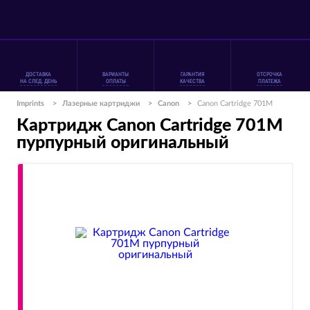
ДОСТАВКА
ВАРИАНТЫ
ГАРАНТИЯ
ОТСРОЧКА
НА СЛЕД. ДЕНЬ
ОПЛАТЫ
КАЧЕСТВА
ПЛАТЕЖА
Imprints
>
Лазерные картриджи
>
Canon
>
Canon Cartridge 701M
Картридж Canon Cartridge 701M
пурпурный оригинальный