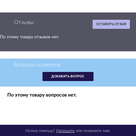
Отзывы
ОСТАВИТЬ ОТЗЫВ
По этому товару отзывов нет.
Картридж Canon
Cartridge 701C
голубой
аналог 9286A003
Вопросы клиентов
р.
2 320
ДОБАВИТЬ ВОПРОС
уточнить наличие
По этому товару вопросов нет.
1
шт
Нужна помощь?
Напишите
или позвоните нам.