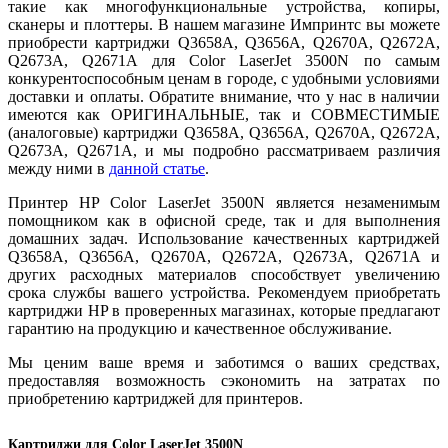
такие как многофункциональные устройства, копиры,
сканеры и плоттеры. В нашем магазине Импринтс вы можете
приобрести картриджи Q3658A, Q3656A, Q2670A, Q2672A,
Q2673A, Q2671A для Color LaserJet 3500N по самым
конкурентоспособным ценам в городе, с удобными условиями
доставки и оплаты. Обратите внимание, что у нас в наличии
имеются как ОРИГИНАЛЬНЫЕ, так и СОВМЕСТИМЫЕ
(аналоговые) картриджи Q3658A, Q3656A, Q2670A, Q2672A,
Q2673A, Q2671A, и мы подробно рассматриваем различия
между ними в
данной статье
.
Принтер HP Color LaserJet 3500N является незаменимым
помощником как в офисной среде, так и для выполнения
домашних задач. Использование качественных картриджей
Q3658A, Q3656A, Q2670A, Q2672A, Q2673A, Q2671A​ и
других расходных материалов способствует увеличению
срока службы вашего устройства. Рекомендуем приобретать
картриджи HP в проверенных магазинах, которые предлагают
гарантию на продукцию и качественное обслуживание.
Мы ценим ваше время и заботимся о ваших средствах,
предоставляя возможность сэкономить на затратах по
приобретению картриджей для принтеров.
Картриджи для
Color LaserJet 3500N