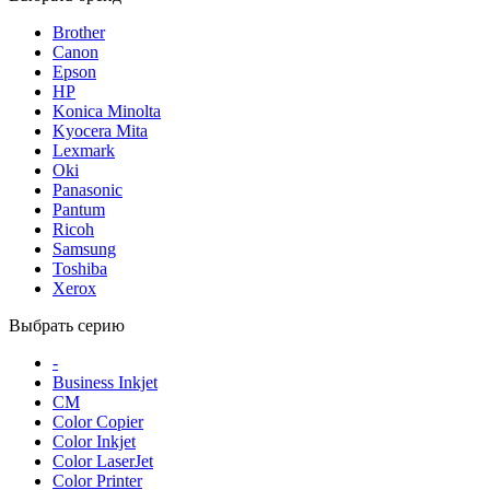
Brother
Canon
Epson
HP
Konica Minolta
Kyocera Mita
Lexmark
Oki
Panasonic
Pantum
Ricoh
Samsung
Toshiba
Xerox
Выбрать серию
-
Business Inkjet
CM
Color Copier
Color Inkjet
Color LaserJet
Color Printer