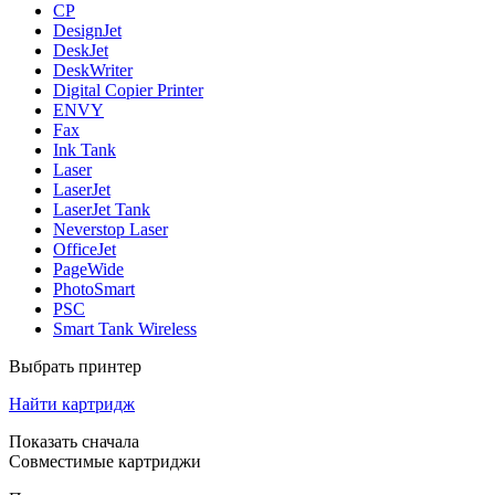
CP
DesignJet
DeskJet
DeskWriter
Digital Copier Printer
ENVY
Fax
Ink Tank
Laser
LaserJet
LaserJet Tank
Neverstop Laser
OfficeJet
PageWide
PhotoSmart
PSC
Smart Tank Wireless
Выбрать принтер
Найти картридж
Показать сначала
Совместимые картриджи