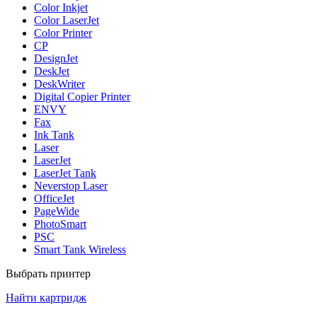
Color Inkjet
Color LaserJet
Color Printer
CP
DesignJet
DeskJet
DeskWriter
Digital Copier Printer
ENVY
Fax
Ink Tank
Laser
LaserJet
LaserJet Tank
Neverstop Laser
OfficeJet
PageWide
PhotoSmart
PSC
Smart Tank Wireless
Выбрать принтер
Найти картридж