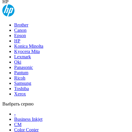
HP
Brother
Canon
Epson
HP
Konica Minolta
Kyocera Mita
Lexmark
Oki
Panasonic
Pantum
Ricoh
Samsung
Toshiba
Xerox
Выбрать серию
-
Business Inkjet
CM
Color Copier