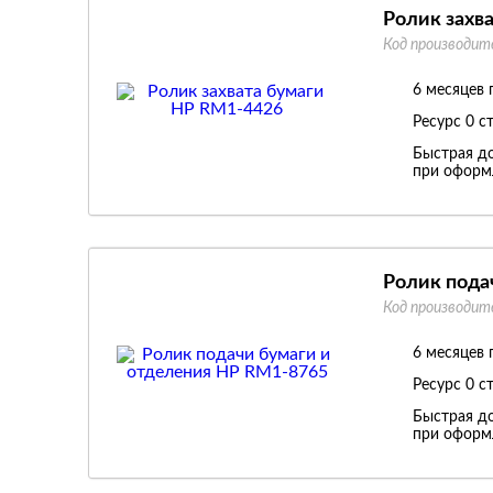
Ролик захв
Код производит
6 месяцев 
Ресурс
0 с
Быстрая до
при оформл
Ролик пода
Код производит
6 месяцев 
Ресурс
0 с
Быстрая до
при оформл