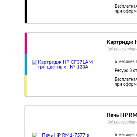
Бесплатная
при оформл
Картридж H
Код производит
6 месяцев 
Ресурс
3 с
Бесплатная
при оформл
Печь HP RM
Код производит
6 месяцев 