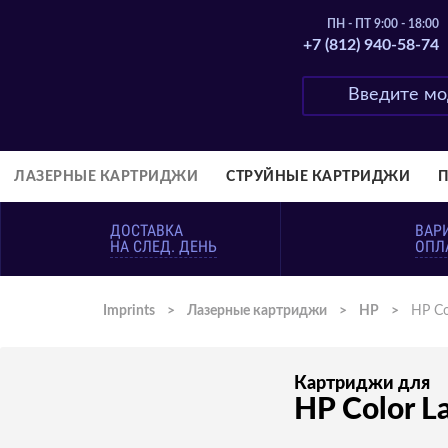
ПН - ПТ 9:00 - 18:00
+7 (812) 940-58-74
ЛАЗЕРНЫЕ КАРТРИДЖИ
СТРУЙНЫЕ КАРТРИДЖИ
ДОСТАВКА
ВАР
НА СЛЕД. ДЕНЬ
ОПЛ
Imprints
>
Лазерные картриджи
>
HP
>
HP Co
Картриджи для
HP Color L