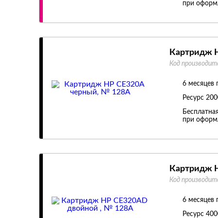
при оформл
Картридж H
Код производит
6 месяцев 
Ресурс
200
Бесплатная
при оформл
Картридж H
Код производит
6 месяцев 
Ресурс
400