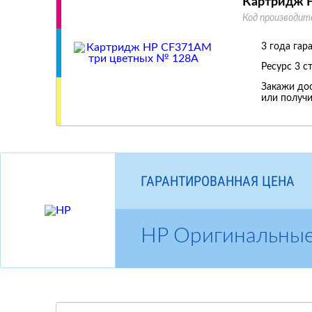
Картридж 
Код производит
3 года гар
Ресурс
3 с
Закажи дос
или получи
ГАРАНТИРОВАННАЯ ЦЕНА
HP Оригинальны