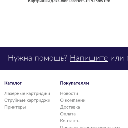
Картриджи для
Color LaserJet CP1525nw Pro
Нужна помощь?
Напишите
или 
Каталог
Покупателям
Лазерные картриджи
Новости
Струйные картриджи
О компании
Принтеры
Доставка
Оплата
Контакты
Порядок оформления заказа