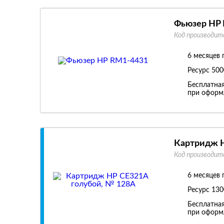
Фьюзер HP
Код производит
6 месяцев 
Ресурс
500
Бесплатная
при оформл
Картридж H
Код производит
6 месяцев 
Ресурс
130
Бесплатная
при оформл