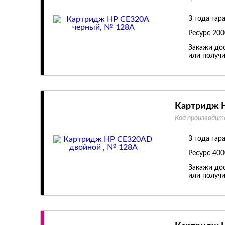
3 года гар
Ресурс
200
Закажи дос
или получи
Картридж H
Код производит
3 года гар
Ресурс
400
Закажи дос
или получи