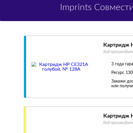
Imprints Совмес
Картридж H
Код производит
3 года гар
Ресурс
130
Закажи дос
или получи
Картридж 
Код производит