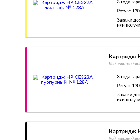
3 года гар
Ресурс
130
Закажи дос
или получи
Картридж H
Код производит
3 года гар
Ресурс
130
Закажи дос
или получи
Картридж H
Код производит