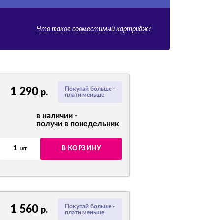
Что такое совместимый картридж?
1 290
Покупай больше -
р.
плати меньше
в наличии -
получи в понедельник
1
В КОРЗИНУ
шт
1 560
Покупай больше -
р.
плати меньше