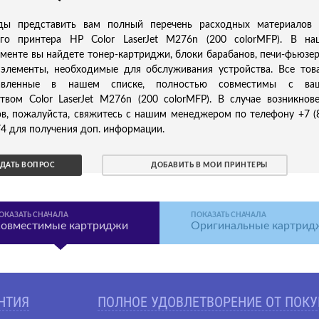
ы представить вам полный перечень расходных материалов 
ого принтера HP Color LaserJet M276n (200 colorMFP). В н
менте вы найдете тонер-картриджи, блоки барабанов, печи-фьюзе
 элементы, необходимые для обслуживания устройства. Все тов
тавленные в нашем списке, полностью совместимы с ва
твом Color LaserJet M276n (200 colorMFP). В случае возникнов
в, пожалуйста, свяжитесь с нашим менеджером по телефону +7 (
4 для получения доп. информации.
ДАТЬ ВОПРОС
ДОБАВИТЬ В МОИ ПРИНТЕРЫ
ОКАЗАТЬ СНАЧАЛА
ПОКАЗАТЬ СНАЧАЛА
овместимые картриджи
Оригинальные картрид
АНТИЯ
ПОЛНОЕ УДОВЛЕТВОРЕНИЕ ОТ ПОК