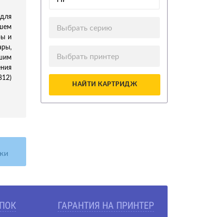
для
ашем
Выбрать серию
ры и
ары,
Выбрать принтер
шим
ения
812)
НАЙТИ КАРТРИДЖ
жи
УПОК
ГАРАНТИЯ НА ПРИНТЕР