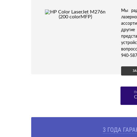
Мы рад
лазерн
ассорти
другие
предс
устройс
вопросо
940-587
ЗА
П
С
3 ГОДА ГАР