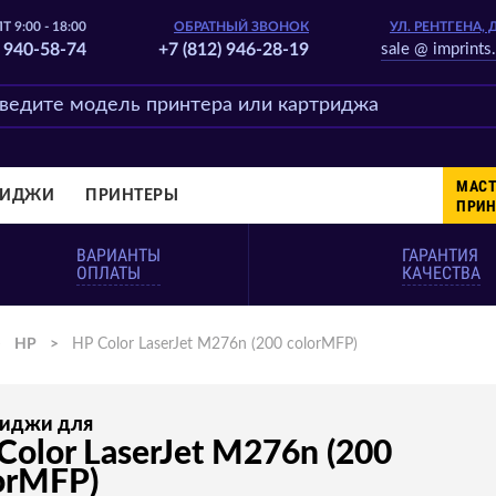
Т 9:00 - 18:00
ОБРАТНЫЙ ЗВОНОК
УЛ. РЕНТГЕНА, 
) 940-58-74
+7 (812) 946-28-19
sale @ imprints.
МАСТ
РИДЖИ
ПРИНТЕРЫ
ПРИН
ВАРИАНТЫ
ГАРАНТИЯ
ОПЛАТЫ
КАЧЕСТВА
>
HP
>
HP Color LaserJet M276n (200 colorMFP)
риджи для
Color LaserJet M276n (200
orMFP)