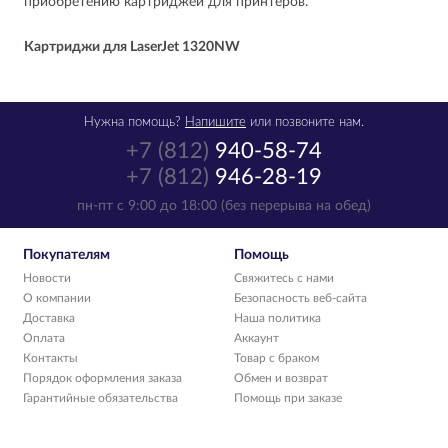
приобретению картриджей для принтеров.
Картриджи для
LaserJet 1320NW
Нужна помощь?
Напишите
или позвоните нам.
+7 (812)
940-58-74
+7 (812)
946-28-19
пн-пт с 9:00 до 18:00 (без перерыва на обед)
Покупателям
Помощь
Новости
Свяжитесь с нами
О компании
Безопасность веб-сайта
Доставка
Наша политика
Оплата
Аккаунт
Контакты
Товар с браком
Порядок оформления заказа
Обмен и возврат
Гарантийные обязательства
Помощь при заказе