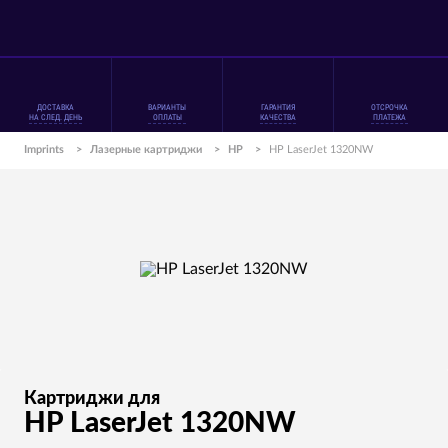
ДОСТАВКА
ВАРИАНТЫ
ГАРАНТИЯ
ОТСРОЧКА
НА СЛЕД. ДЕНЬ
ОПЛАТЫ
КАЧЕСТВА
ПЛАТЕЖА
Imprints
>
Лазерные картриджи
>
HP
>
HP LaserJet 1320NW
Картриджи для
HP LaserJet 1320NW