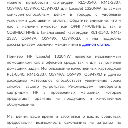
можете приобрести картриджи RL1-0540, RM1-2337,
Q5949A, Q5949X, Q5949XD для LaserJet 1320NW по самым
конкурентоспособным ценам в городе, с удобными
условиями доставки и оплаты. Обратите внимание, что у
нас в наличии имеются как ОРИГИНАЛЬНЫЕ, так и
СОВМЕСТИМЫЕ (аналоговые) картриджи RL1-0540, RM1-
2337, Q5949A, Q5949X, Q5949XD, и мы подробно
рассматриваем различия между ними в
данной статье
.
Принтер HP LaserJet 1320NW является незаменимым
помощником как в офисной среде, так и для выполнения
домашних задач. Использование качественных картриджей
RL1-0540, RM1-2337, Q5949A, Q5949X, Q5949XD​ и других
расходных материалов способствует увеличению срока
службы вашего устройства. Рекомендуем приобретать
картриджи HP в проверенных магазинах, которые
предлагают гарантию на продукцию и качественное
обслуживание.
Мы ценим ваше время и заботимся о ваших средствах,
предоставляя возможность сэкономить на затратах по