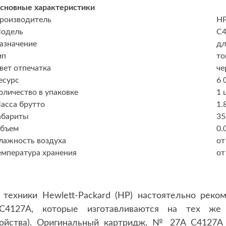
сновные характеристики
роизводитель
H
одель
C
азначение
дл
ип
то
вет отпечатка
че
есурс
6 
оличество в упаковке
1 
асса брутто
1.
абариты
35
бъем
0.
лажность воздуха
от
емпература хранения
от
техники Hewlett-Packard (HP) настоятельно реком
C4127A, которые изготавливаются на тех же
ройства). Оригинальный картридж, № 27A C4127A