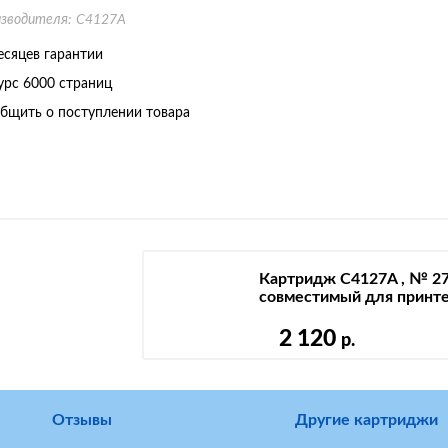
изводителя:
C4127A
есяцев гарантии
урс
6000 страниц
бщить о поступлении товара
Картридж C4127A , № 27
совместимый для принт
2 120
р.
Отзывы
Другие картриджи