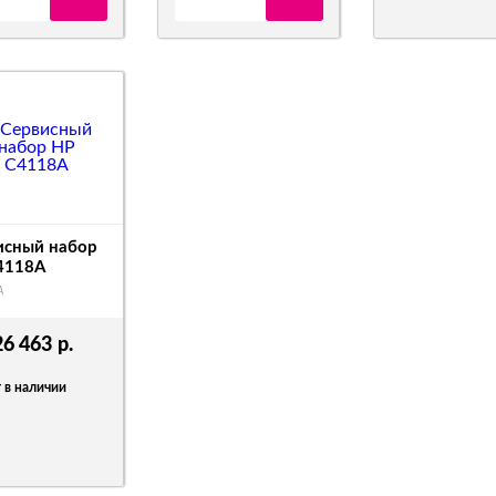
исный набор
4118A
A
26 463
р.
 в наличии