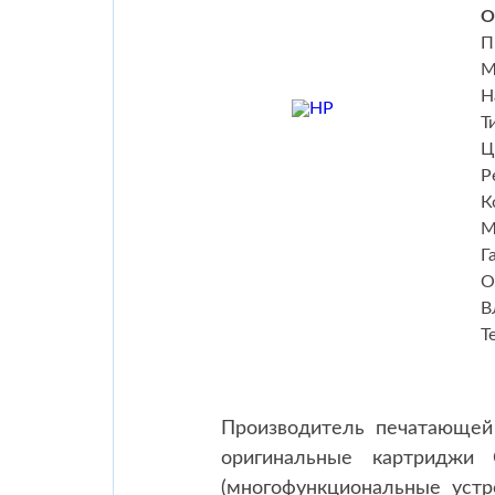
О
П
М
Н
Т
Ц
Р
К
М
Г
О
В
Т
Производитель печатающей 
оригинальные картриджи 
(многофункциональные уст