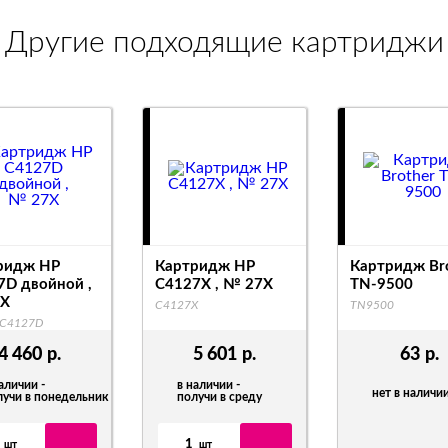
Другие подходящие картриджи
ридж HP
Картридж HP
Картридж Br
7D двойной ,
C4127X , № 27X
TN-9500
X
C4127X
TN9500
 C4127D
4 460
р.
5 601
р.
63
р.
аличии -
в наличии -
нет в наличи
лучи в понедельник
получи в среду
1
шт
шт