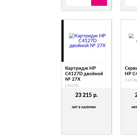
Картридж HP
Серв
C4127D двойной
HP C
№ 27X
C4118
C4127D
23 215
р.
нет в наличии
нет