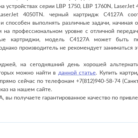
 устройствах серии LBP 1750, LBP 1760N, LaserJet 40
 LaserJet 4050TN. черный картридж C4127A со
и способен выполнять различные задачи, начиная от
 на профессиональном уровне с отличной передаче
ные картриджи, модель C4127A может быть пе
однако производитель не рекомендует заниматься э
иджей, на сегодняшний день хорошей альтернат
оторых можно найти в
данной статье
. Купить картр
рямо сейчас по телефонам +7(812)940-58-74 (Санкт
аказ на нашем сайте.
, вы получаете гарантированное качество по привле