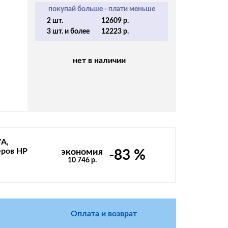
покупай больше - плати меньше
2 шт.
12609 р.
3 шт. и более
12223 р.
нет в наличии
A,
еров HP
экономия
-83 %
10 746 р.
Оплата и возврат