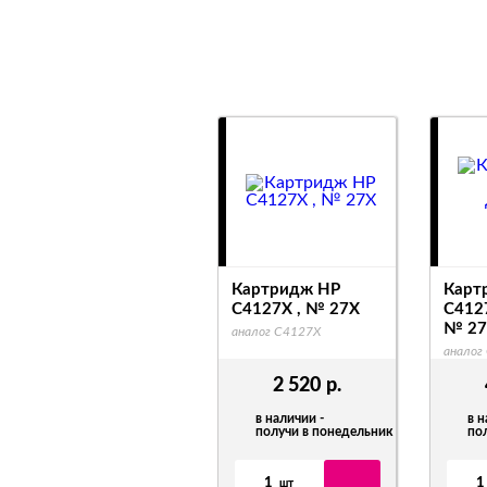
Картридж HP
Карт
C4127X , № 27X
C412
№ 27
аналог C4127X
аналог
2 520
р.
в наличии -
в н
получи в понедельник
по
1
1
шт