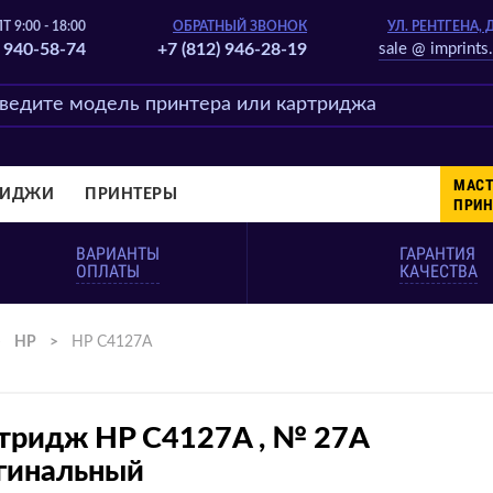
Т 9:00 - 18:00
ОБРАТНЫЙ ЗВОНОК
УЛ. РЕНТГЕНА, 
) 940-58-74
+7 (812) 946-28-19
sale @ imprints.
МАСТ
РИДЖИ
ПРИНТЕРЫ
ПРИН
ВАРИАНТЫ
ГАРАНТИЯ
ОПЛАТЫ
КАЧЕСТВА
>
HP
>
HP C4127A
тридж HP C4127A , № 27A
гинальный