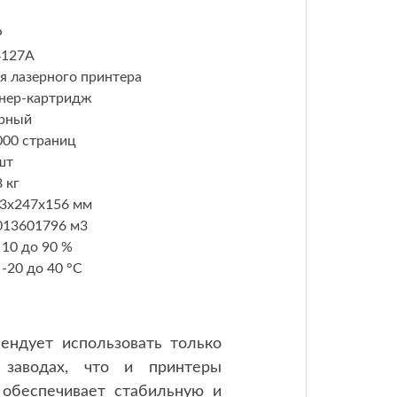
P
4127A
я лазерного принтера
нер-картридж
рный
000 страниц
шт
8 кг
3x247x156 мм
013601796 м
3
 10 до 90 %
 -20 до 40 °C
ендует использовать только
 заводах, что и принтеры
 обеспечивает стабильную и