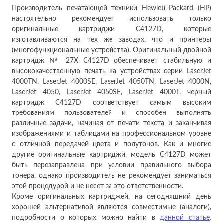
Производитель печатающей техники Hewlett-Packard (HP)
настоятельно рекомендует использовать только
оригинальные картриджи C4127D, которые
изготавливаются на тех же заводах, что и принтеры
(многофункциональные устройства). Оригинальный двойной
картридж № 27X C4127D обеспечивает стабильную и
высококачественную печать на устройствах серии LaserJet
4000TN, LaserJet 4000SE, LaserJet 4050TN, LaserJet 4000N,
LaserJet 4050, LaserJet 4050SE, LaserJet 4000T. черный
картридж C4127D соответствует самым высоким
требованиям пользователей и способен выполнять
различные задачи, начиная от печати текста и заканчивая
изображениями и таблицами на профессиональном уровне
с отличной передачей цвета и полутонов. Как и многие
другие оригинальные картриджи, модель C4127D может
быть перезаправлена при условии правильного выбора
тонера, однако производитель не рекомендует заниматься
этой процедурой и не несет за это ответственности.
Кроме оригинальных картриджей, на сегодняшний день
хорошей альтернативой являются совместимые (аналоги),
подробности о которых можно найти в
данной статье
.