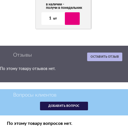
в наличии -
в наличии -
получи в понедельник
получи в пон
1
1
шт
шт
Отзывы
ОСТАВИТЬ ОТЗЫВ
По этому товару отзывов нет.
Вопросы клиентов
ДОБАВИТЬ ВОПРОС
По этому товару вопросов нет.