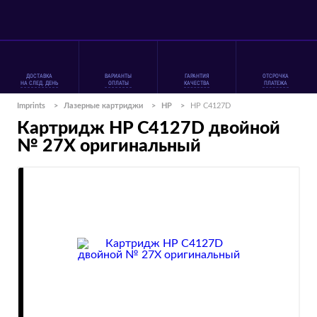
ДОСТАВКА
ВАРИАНТЫ
ГАРАНТИЯ
ОТСРОЧКА
НА СЛЕД. ДЕНЬ
ОПЛАТЫ
КАЧЕСТВА
ПЛАТЕЖА
Imprints
>
Лазерные картриджи
>
HP
>
HP C4127D
Картридж HP C4127D двойной
№ 27X оригинальный