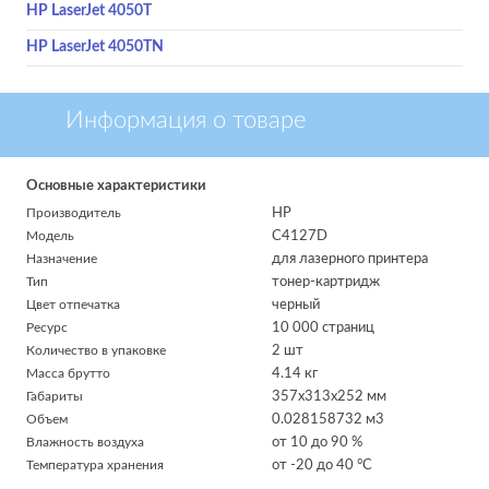
HP LaserJet 4050T
HP LaserJet 4050TN
Информация о товаре
Основные характеристики
Производитель
HP
Модель
C4127D
Назначение
для лазерного принтера
Тип
тонер-картридж
Цвет отпечатка
черный
Ресурс
10 000 страниц
Количество в упаковке
2 шт
Масса брутто
4.14 кг
Габариты
357x313x252 мм
Объем
0.028158732 м
3
Влажность воздуха
от 10 до 90 %
Температура хранения
от -20 до 40 °C