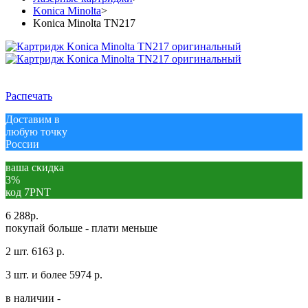
Konica Minolta
>
Konica Minolta TN217
Распечать
Доставим в
любую точку
России
ваша скидка
3%
код 7PNT
6 288
р.
покупай больше - плати меньше
2 шт.
6163 р.
3 шт. и более
5974 р.
в наличии -